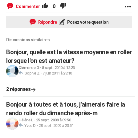
0
Commenter
Répondre
Posez votre question
Discussions similaires
Bonjour, quelle est la vitesse moyenne en roller
lorsque l'on est amateur?
Clémence G
-
8 sept. 2010 à 12:23
Sophie Z
-
7 juin 2011 à 23:10
2 réponses
Bonjour à toutes et à tous, j'aimerais faire la
rando roller du dimanche après-m
Héléne L
-
25 sept. 2009 à 09:50
Yves D
-
28 sept. 2009 à 23:51