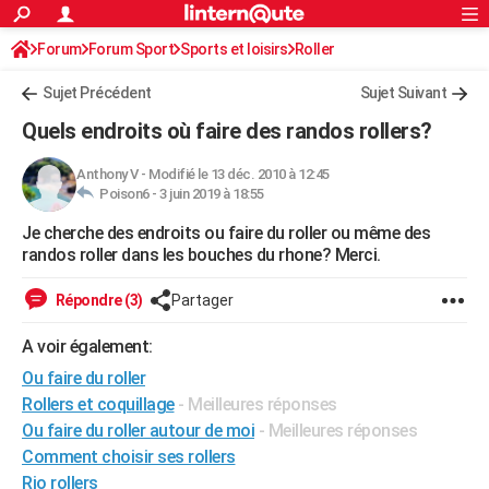
ACTUALITÉS
Forum
Forum Sport
Sports et loisirs
Connexion
S'inscrire
Roller
Rechercher
Société
Education
Villes
Politique
Faits Divers
Monde
+
SPORT
Sujet Précédent
Sujet Suivant
Football
Cyclisme
Forum
Coupe du monde 2026
Tennis
Rugby
CULTURE
Quels endroits où faire des randos rollers?
TNT
Cinéma
Musique
Programme TV
Streaming
Sorties cinéma
+
FINANCE
Anthony V
-
Modifié le 13 déc. 2010 à 12:45
Poison6 -
3 juin 2019 à 18:55
Impôts
Immobilier
Banque
Crédit
Retraite
Epargne
Risques naturels par ville
Assurance
AUTO
Je cherche des endroits ou faire du roller ou même des
Réserver un essai
Berlines
Forum auto
Essais
Citadines
SUV
+
HIGH-TECH
randos roller dans les bouches du rhone? Merci.
Meilleur smartphone
Ordinateurs
Guide high-tech
Mobiles
Internet
Jeux vidéo
+
BRICOLAGE
Répondre (3)
Partager
Aménagement intérieur
Cuisine
Jardinage
+
Forum
Extérieur
Salle de bains
Rangement
WEEK-END
A voir également:
Escapades
Expositions
Week-end nature
Guides de France
Patrimoine
Musées
+
Ou faire du roller
LIFESTYLE
Rollers et coquillage
- Meilleures réponses
Bien-être
Mode
+
Art de vivre
Loisirs
Modes de vie
SANTE
Ou faire du roller autour de moi
- Meilleures réponses
Comment choisir ses rollers
Guide de la santé
Médicaments
+
Alimentation
Maladies
Sommeil
VOYAGE
Rio rollers