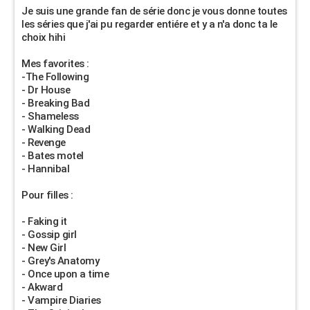
Je suis une grande fan de série donc je vous donne toutes
les séries que j'ai pu regarder entiére et y a n'a donc ta le
choix hihi
Mes favorites :
-The Following
- Dr House
- Breaking Bad
- Shameless
- Walking Dead
- Revenge
- Bates motel
- Hannibal
Pour filles :
- Faking it
- Gossip girl
- New Girl
- Grey's Anatomy
- Once upon a time
- Akward
- Vampire Diaries