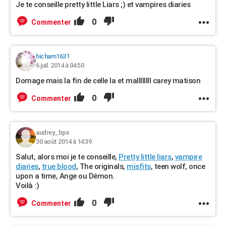
Je te conseille pretty little Liars ;) et vampires diaries
0
Commenter
hicham1631
6 juil. 2014 à 04:50
Domage mais la fin de celle la et mallllllll carey matison
0
Commenter
audrey_bpx
30 août 2014 à 14:39
Salut, alors moi je te conseille,
Pretty little liars
,
vampire
diaries
,
true blood
, The originals,
misfits
, teen wolf, once
upon a time, Ange ou Démon.
Voilà :)
0
Commenter