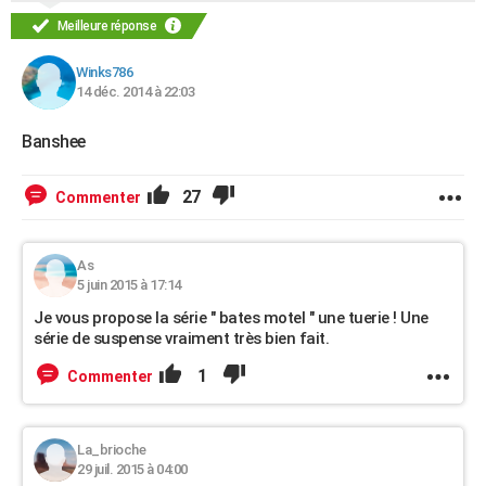
Meilleure réponse
Winks786
14 déc. 2014 à 22:03
Banshee
27
Commenter
As
5 juin 2015 à 17:14
Je vous propose la série " bates motel " une tuerie ! Une
série de suspense vraiment très bien fait.
1
Commenter
La_brioche
29 juil. 2015 à 04:00