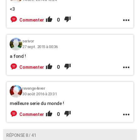
<3
0
Commenter
serivor
27 sept. 2015 à 00:36
a fond !
0
Commenter
revenge4ever
30 août 2016 à 23:31
meilleure serie du monde !
0
Commenter
RÉPONSE 8 / 41