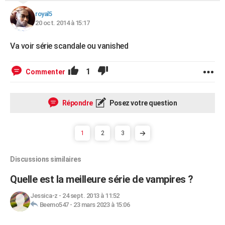
royal5
20 oct. 2014 à 15:17
Va voir série scandale ou vanished
1
Commenter
Répondre
Posez votre question
1
2
3
Discussions similaires
Quelle est la meilleure série de vampires ?
Jessica-z
-
24 sept. 2013 à 11:52
Beemo547
-
23 mars 2023 à 15:06