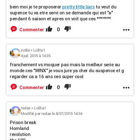
bein moi je te proposerer
pretty little liars
tu veut du
supence tu va etre servi on se demande qui est "a"
pendant 6 saison et apres on voit que ces *******
0
Commenter
soilia
>
Lolita1
4 juil. 2015 à 14:35
franchement vs moquer pas mais la meilleur serie au
monde ces "WINX" je vous jure ya cher du suspence et g
regarder ca a 16 ans ces super cool
0
Commenter
redax
>
Lolita1
Modifié par redax le 8/07/2015 14:36
Prison break
Homland
revolution