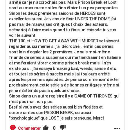
arrêté car je n'accrochais pas. Mais Prison Break et Lost
sont au max meme si les fins étaient un peu pompantes.
Sinon les deux premières saisons de HEROES sont
excellentes aussi. Je viens de finir UNDER THE DOME j'ai
pas mal de mauvaises critiques ( choix des acteurs,
scénario) à faire mais quand tu finis un épisode tu veux
voir le suivant.
THE 100 et HOW TO GET AWAY WITH MURDER se laissent
regarder aussi même si j'ai décroché... enfin ces séries
sont loin d'egaler les 2 premières. Je suis moi-même
friande de séries a suspense qui me tiendraient en haleine
et me feraient vibrer comme prison break mais il n'en
existe pas... j'ai essayé breaking bad, weeds, sense 8 etc.
et toutes les séries à succès mais j'ai toujours arrêté
après les premiers épisodes. Je pense commencer dexter
prochainement cette série a de bonnes critiques même si
je ne m'attends pas à quelque chose.
Sinon dans un autre registre il y a GAME OF THRONES qui
n'est pas mal non plus.
Bref si vous avez des séries aussi bien ficelées et
surprenantes que PRISON BREAK, ou aussi
"psychologique" que LOST je suis preneuse. Merci
0
Commenter