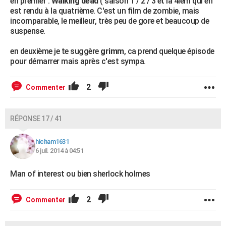
en premier :
Walking dead
( saison 1 / 2 / 3 et la 4iem qui en
est rendu à la quatrième. C'est un film de zombie, mais
incomparable, le meilleur, très peu de gore et beaucoup de
suspense.
en deuxième je te suggère
grimm
, ca prend quelque épisode
pour démarrer mais après c'est sympa.
2
Commenter
RÉPONSE 17 / 41
hicham1631
6 juil. 2014 à 04:51
Man of interest ou bien sherlock holmes
2
Commenter