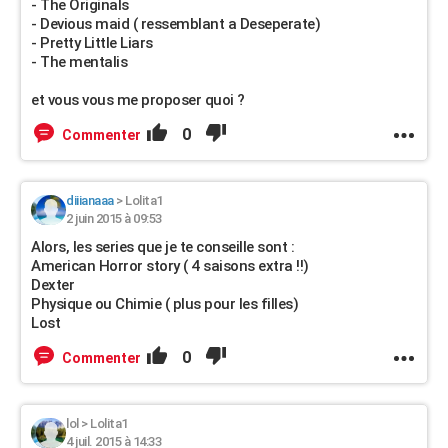
- The Originals
- Devious maid ( ressemblant a Deseperate)
- Pretty Little Liars
- The mentalis
et vous vous me proposer quoi ?
0
Commenter
diiianaaa
>
Lolita1
2 juin 2015 à 09:53
Alors, les series que je te conseille sont :
American Horror story ( 4 saisons extra !!)
Dexter
Physique ou Chimie ( plus pour les filles)
Lost
0
Commenter
lol
>
Lolita1
4 juil. 2015 à 14:33