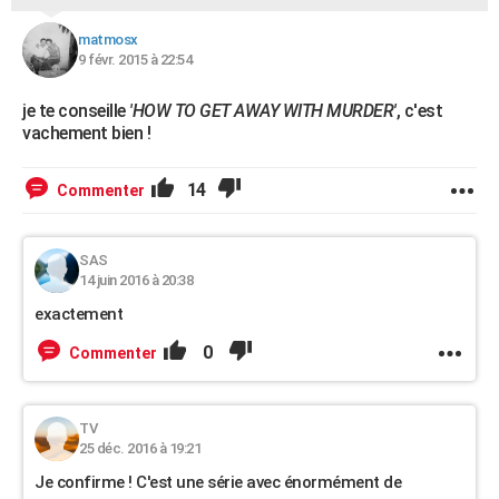
matmosx
9 févr. 2015 à 22:54
je te conseille
'HOW TO GET AWAY WITH MURDER'
, c'est
vachement bien !
14
Commenter
SAS
14 juin 2016 à 20:38
exactement
0
Commenter
TV
25 déc. 2016 à 19:21
Je confirme ! C'est une série avec énormément de