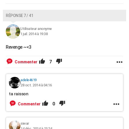
RÉPONSE 7 / 41
Utilisateur anonyme
1 juil. 2014 à 19:38
Revenge ~<3
7
Commenter
adele4619
28 oct. 2014 à 04:16
ta raisson
0
Commenter
siwar
14 déc. 2014 à 13:24