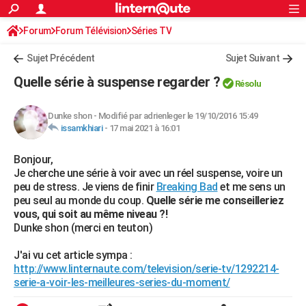
ACTUALITÉS
Forum
Forum Télévision
Connexion
S'inscrire
Séries TV
Rechercher
Société
Education
Villes
Politique
Faits Divers
Monde
+
SPORT
Sujet Précédent
Sujet Suivant
Football
Cyclisme
Forum
Coupe du monde 2026
Tennis
Rugby
CULTURE
Quelle série à suspense regarder ?
Résolu
TNT
Cinéma
Musique
Programme TV
Streaming
Sorties cinéma
+
FINANCE
Dunke shon
-
Modifié par adrienleger le 19/10/2016 15:49
Impôts
Immobilier
Banque
Crédit
Retraite
Epargne
Risques naturels par ville
Assurance
AUTO
issamkhiari
-
17 mai 2021 à 16:01
Réserver un essai
Berlines
Forum auto
Essais
Citadines
SUV
+
HIGH-TECH
Bonjour,
Je cherche une série à voir avec un réel suspense, voire un
Meilleur smartphone
Ordinateurs
Guide high-tech
Mobiles
Internet
Jeux vidéo
+
BRICOLAGE
peu de stress. Je viens de finir
Breaking Bad
et me sens un
peu seul au monde du coup.
Quelle série me conseilleriez
Aménagement intérieur
Cuisine
Jardinage
+
Forum
Extérieur
Salle de bains
Rangement
WEEK-END
vous, qui soit au même niveau ?!
Dunke shon (merci en teuton)
Escapades
Expositions
Week-end nature
Guides de France
Patrimoine
Musées
+
LIFESTYLE
J'ai vu cet article sympa :
Bien-être
Mode
+
Art de vivre
Loisirs
Modes de vie
SANTE
http://www.linternaute.com/television/serie-tv/1292214-
serie-a-voir-les-meilleures-series-du-moment/
Guide de la santé
Médicaments
+
Alimentation
Maladies
Sommeil
VOYAGE