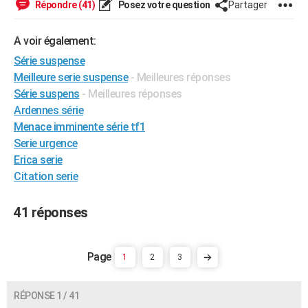
Répondre (41)
Posez votre question
Partager
City break
Voyage de noces
Climat
Destinations
Voyage nature
Forum
+
PHOTO
A voir également:
GUIDES D'ACHAT
Série suspense
BONS PLANS
Meilleure serie suspense
- Meilleures réponses
Série suspens
- Meilleures réponses
CARTE DE VOEUX
Ardennes série
Carte Bonne année
Carte Pâques
Carte de Noël
Carte Saint-Valentin
Carte d'anniversaire
Menace imminente série tf1
DICTIONNAIRE
Serie urgence
Biographies
Expressions
Dictionnaire
Citations
Proverbes
PROGRAMME TV
Erica serie
Citation serie
COPAINS D'AVANT
Se connecter
Collèges
Universités
Service militaire
S'inscrire
Lycées
Primaires
Entreprises
Avis de recherche
41 réponses
AVIS DE DÉCÈS
FORUM
1
2
3
Lifestyle
Sport
Television
Cinema
Bricolage
Culture
Auto
Voyage
RÉPONSE 1 / 41