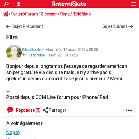
ACTUALITÉS
Forum
Forum Télévision
Connexion
S'inscrire
Films / Téléfilms
Rechercher
Société
Education
Villes
Politique
Faits Divers
Monde
+
SPORT
Sujet Précédent
Sujet Suivant
Football
Cyclisme
Forum
Coupe du monde 2026
Tennis
Rugby
CULTURE
Film
TNT
Cinéma
Musique
Programme TV
Streaming
Sorties cinéma
+
FINANCE
KilianDasilva
-
Modifié le 17 mars 2016 à 20:38
TstorM56
-
3 avr. 2016 à 17:25
Impôts
Immobilier
Banque
Crédit
Retraite
Epargne
Risques naturels par ville
Assurance
AUTO
Bonjour depuis longtemps j'essaye de regarder american
Réserver un essai
Berlines
Forum auto
Essais
Citadines
SUV
+
HIGH-TECH
sniper gratuite via des site mais je n'y arrive pas si
quelqu'un serais comment faire je suis preneur ? Merci
Meilleur smartphone
Ordinateurs
Guide high-tech
Mobiles
Internet
Jeux vidéo
+
BRICOLAGE
--
Aménagement intérieur
Cuisine
Jardinage
+
Forum
Extérieur
Salle de bains
Rangement
WEEK-END
Posté depuis CCM Live forum pour iPhone/iPad
Escapades
Expositions
Week-end nature
Guides de France
Patrimoine
Musées
+
LIFESTYLE
Répondre (5)
Partager
Bien-être
Mode
+
Art de vivre
Loisirs
Modes de vie
SANTE
A voir également:
Nopoy
Guide de la santé
Médicaments
+
Alimentation
Maladies
Sommeil
VOYAGE