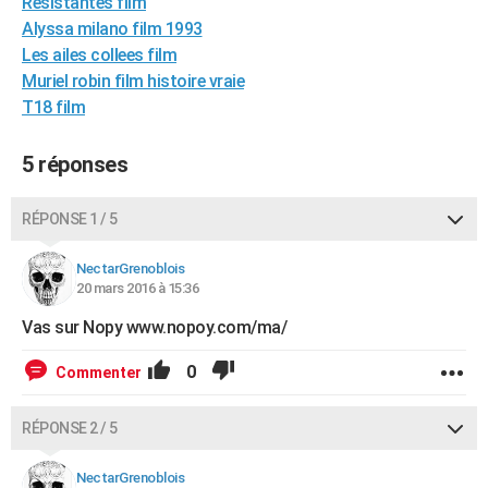
Resistantes film
City break
Voyage de noces
Climat
Destinations
Voyage nature
Forum
+
PHOTO
Alyssa milano film 1993
Les ailes collees film
GUIDES D'ACHAT
Muriel robin film histoire vraie
T18 film
BONS PLANS
CARTE DE VOEUX
5 réponses
Carte Bonne année
Carte Pâques
Carte de Noël
Carte Saint-Valentin
Carte d'anniversaire
DICTIONNAIRE
RÉPONSE 1 / 5
Biographies
Expressions
Dictionnaire
Citations
Proverbes
PROGRAMME TV
NectarGrenoblois
20 mars 2016 à 15:36
COPAINS D'AVANT
Vas sur Nopy www.nopoy.com/ma/
Se connecter
Collèges
Universités
Service militaire
S'inscrire
Lycées
Primaires
Entreprises
Avis de recherche
AVIS DE DÉCÈS
0
Commenter
FORUM
Lifestyle
Sport
Television
Cinema
Bricolage
Culture
Auto
Voyage
RÉPONSE 2 / 5
NectarGrenoblois