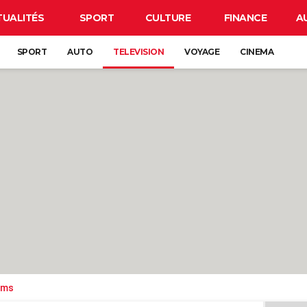
TUALITÉS
SPORT
CULTURE
FINANCE
A
SPORT
AUTO
TELEVISION
VOYAGE
CINEMA
ilms