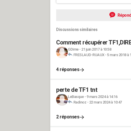
Répond
Discussions similaires
Comment récupérer TF1,DIR
GDime
-
21 juin 2017 à 10:58
FRESLAUD-RUAUX
-
5 mars 2018 à 
4 réponses
perte de TF1 tnt
LeBasque
-
9 mars 2024 à 14:16
Radinoz
-
22 mars 2024 à 10:47
2 réponses