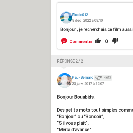
Elodie012
8 déc. 2022 à 08:10
Bonjour , je recherchais ce film aussi
0
Commenter
RÉPONSE 2 / 2
Paul-Bernard
4 673
23 janv. 2017 à 12:07
Bonjour
Bouabids
.
Des petits mots tout simples comm
"Bonjour" ou "Bonsoir",
"S'il vous plaît",
"Merci d'avance"