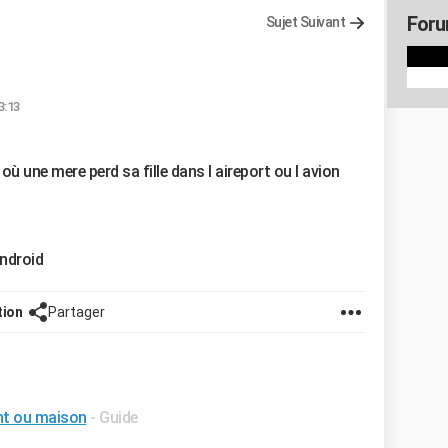
Foru
Sujet Suivant
3:13
ù une mere perd sa fille dans l aireport ou l avion
ndroid
tion
Partager
nt ou maison
- Guide