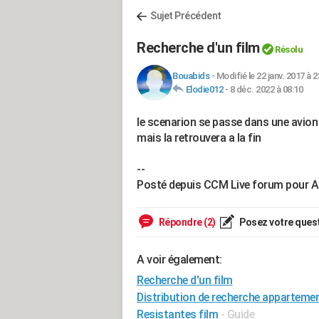
Sujet Précédent
Recherche d'un film
Résolu
Bouabids
-
Modifié le 22 janv. 2017 à 2
Elodie012
-
8 déc. 2022 à 08:10
le scenarion se passe dans une avion o
mais la retrouvera a la fin
--
Posté depuis CCM Live forum pour A
Répondre (2)
Posez votre ques
A voir également:
Recherche d'un film
Distribution de recherche apparteme
Resistantes film
- Guide