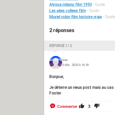
Alyssa milano film 1993
- Guide
Les ailes collees film
- Guide
Muriel robin film histoire vraie
- Guide
2 réponses
RÉPONSE 1 / 2
Van
3 déc. 2022 à 16:18
Bonjour,
Je déterre un vieux post mais au cas o
Foster.
3
Commenter