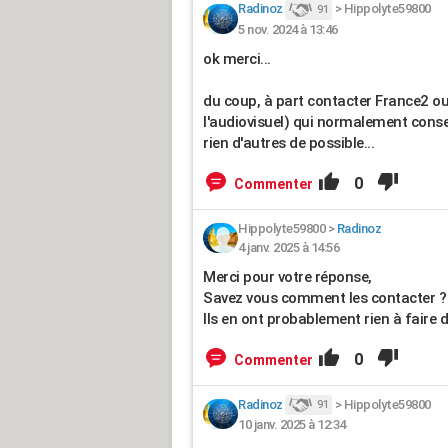
Radinoz
>
Hippolyte59800
91
5 nov. 2024 à 13:46
ok merci...
du coup, à part contacter France2 ou
l'audiovisuel) qui normalement conserve
rien d'autres de possible...
0
Commenter
Hippolyte59800
>
Radinoz
4 janv. 2025 à 14:56
Merci pour votre réponse,
Savez vous comment les contacter ?
Ils en ont probablement rien à faire
0
Commenter
Radinoz
>
Hippolyte59800
91
10 janv. 2025 à 12:34