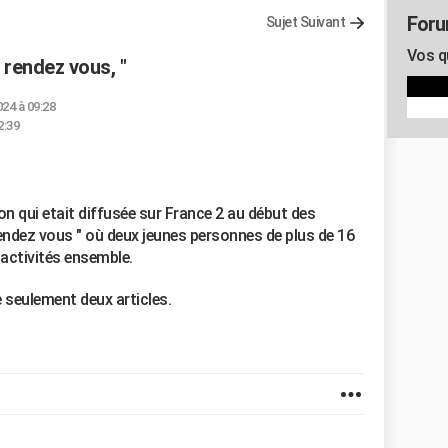
For
Sujet Suivant
Vos q
rendez vous, "
024 à 09:28
2:39
on qui etait diffusée sur France 2 au début des
rendez vous " où deux jeunes personnes de plus de 16
 activités ensemble.
 seulement deux articles.