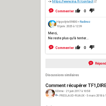
->
https://www.ina.fr/contact
0
Commenter
Hippolyte59800
>
Radinoz
10 janv. 2025 à 12:39
Merci,
Ne reste plus qu'à tenter...
0
Commenter
Répond
Discussions similaires
Comment récupérer TF1,DIR
GDime
-
21 juin 2017 à 10:58
FRESLAUD-RUAUX
-
5 mars 2018 à 