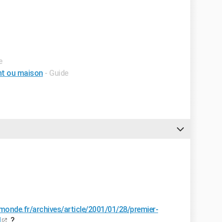
e
nt ou maison
- Guide
monde.fr/archives/article/2001/01/28/premier-
l
?