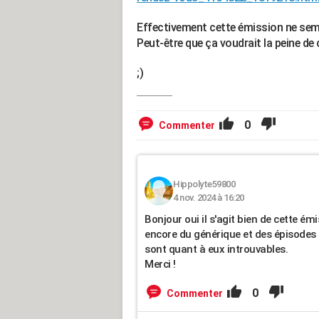
Effectivement cette émission ne semble
Peut-être que ça voudrait la peine d
;)
0
Commenter
Hippolyte59800
4 nov. 2024 à 16:20
Bonjour oui il s'agit bien de cette ém
encore du générique et des épisodes q
sont quant à eux introuvables.
Merci !
0
Commenter