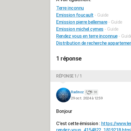
Terre inconnu
Emission foucault
- Guide
Emission pierre bellemare
- Guide
Emission michel cymes
- Guide
Rendez vous en terre inconnue
- Guid
Distribution de recherche apparteme
1 réponse
RÉPONSE 1 / 1
Radinoz
91
29 oct. 2024 à 12:59
Bonjour
C'est cette émission :
https://www.le
rendez-vous_4154822_1819218.htm