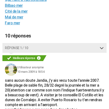
City break
Voyage de noces
Climat
Destinations
Voyage nature
Forum
+
Bilbao mer
PHOTO
Cité de la mer
GUIDES D'ACHAT
Mal de mer
Faro mer
BONS PLANS
10 réponses
CARTE DE VOEUX
Carte Bonne année
Carte Pâques
Carte de Noël
Carte Saint-Valentin
Carte d'anniversaire
DICTIONNAIRE
RÉPONSE 1 / 10
Biographies
Expressions
Dictionnaire
Citations
Proverbes
PROGRAMME TV
Meilleure réponse
COPAINS D'AVANT
Utilisateur anonyme
10 mars 2009 à 18:54
Se connecter
Collèges
Universités
Service militaire
S'inscrire
Lycées
Primaires
Entreprises
Avis de recherche
AVIS DE DÉCÈS
sans aucun doute Jandia, j'y ais vecu toute l'année 2007.
FORUM
Belle plage de sable fin, 28/32 degré la journée et la mer a
20(atention car comme son nom l'indique fuerteventura:il y
Lifestyle
Sport
Television
Cinema
Bricolage
Culture
Auto
Voyage
a beaucoup de vent). A visiter je te conseille El Cotillo et les
dunes de Corralejo. A eviter Puerto Rosario tu t'en rendras
compte en arrivant a l'aeroport.