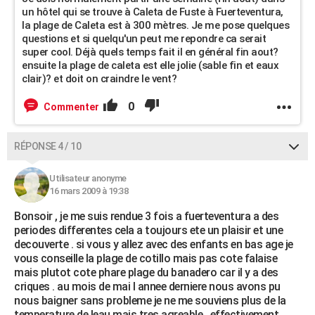
un hôtel qui se trouve à Caleta de Fuste à Fuerteventura,
la plage de Caleta est à 300 mètres. Je me pose quelques
questions et si quelqu'un peut me repondre ca serait
super cool. Déjà quels temps fait il en général fin aout?
ensuite la plage de caleta est elle jolie (sable fin et eaux
clair)? et doit on craindre le vent?
0
Commenter
RÉPONSE 4 / 10
Utilisateur anonyme
16 mars 2009 à 19:38
Bonsoir , je me suis rendue 3 fois a fuerteventura a des
periodes differentes cela a toujours ete un plaisir et une
decouverte . si vous y allez avec des enfants en bas age je
vous conseille la plage de cotillo mais pas cote falaise
mais plutot cote phare plage du banadero car il y a des
criques . au mois de mai l annee derniere nous avons pu
nous baigner sans probleme je ne me souviens plus de la
temperature de leau mais tres agreable . effectivement