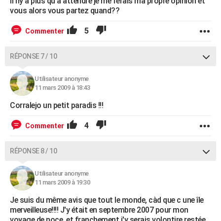
il ny a plus qu'a attendre je me ferais ma propre opinion et
vous alors vous partez quand??
5
Commenter
RÉPONSE 7 / 10
Utilisateur anonyme
11 mars 2009 à 18:43
Corralejo un petit paradis !!!
4
Commenter
RÉPONSE 8 / 10
Utilisateur anonyme
11 mars 2009 à 19:30
Je suis du même avis que tout le monde, càd que c une île
merveilleuse!!!! J'y était en septembre 2007 pour mon
voyage de noce, et franchement j'y serais volontire restée