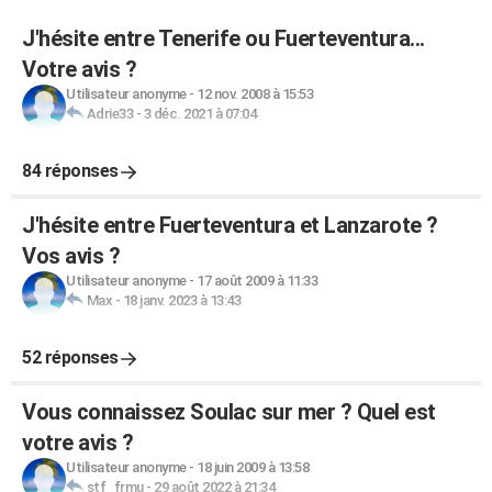
J'hésite entre Tenerife ou Fuerteventura...
Votre avis ?
Utilisateur anonyme
-
12 nov. 2008 à 15:53
Adrie33
-
3 déc. 2021 à 07:04
84 réponses
J'hésite entre Fuerteventura et Lanzarote ?
Vos avis ?
Utilisateur anonyme
-
17 août 2009 à 11:33
Max
-
18 janv. 2023 à 13:43
52 réponses
Vous connaissez Soulac sur mer ? Quel est
votre avis ?
Utilisateur anonyme
-
18 juin 2009 à 13:58
stf_frmu
-
29 août 2022 à 21:34