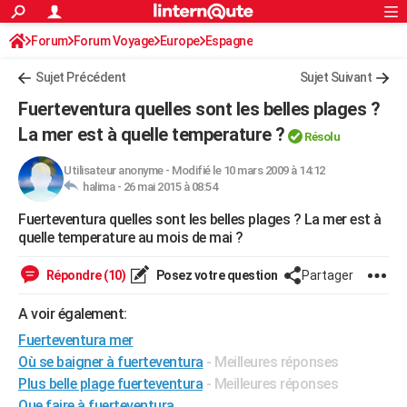
ACTUALITÉS
Forum
Forum Voyage
Europe
Connexion
S'inscrire
Espagne
Rechercher
Société
Education
Villes
Politique
Faits Divers
Monde
+
SPORT
Sujet Précédent
Sujet Suivant
Football
Cyclisme
Forum
Coupe du monde 2026
Tennis
Rugby
CULTURE
Fuerteventura quelles sont les belles plages ?
TNT
Cinéma
Musique
Programme TV
Streaming
Sorties cinéma
+
La mer est à quelle temperature ?
FINANCE
Résolu
Impôts
Immobilier
Banque
Crédit
Retraite
Epargne
Risques naturels par ville
Assurance
AUTO
Utilisateur anonyme
-
Modifié le 10 mars 2009 à 14:12
halima -
26 mai 2015 à 08:54
Réserver un essai
Berlines
Forum auto
Essais
Citadines
SUV
+
HIGH-TECH
Fuerteventura quelles sont les belles plages ? La mer est à
quelle temperature au mois de mai ?
Meilleur smartphone
Ordinateurs
Guide high-tech
Mobiles
Internet
Jeux vidéo
+
BRICOLAGE
Répondre (10)
Posez votre question
Partager
Aménagement intérieur
Cuisine
Jardinage
+
Forum
Extérieur
Salle de bains
Rangement
WEEK-END
A voir également:
Escapades
Expositions
Week-end nature
Guides de France
Patrimoine
Musées
+
LIFESTYLE
Fuerteventura mer
Bien-être
Mode
+
Art de vivre
Loisirs
Modes de vie
SANTE
Où se baigner à fuerteventura
- Meilleures réponses
Plus belle plage fuerteventura
- Meilleures réponses
Guide de la santé
Médicaments
+
Alimentation
Maladies
Sommeil
VOYAGE
Que faire à fuerteventura