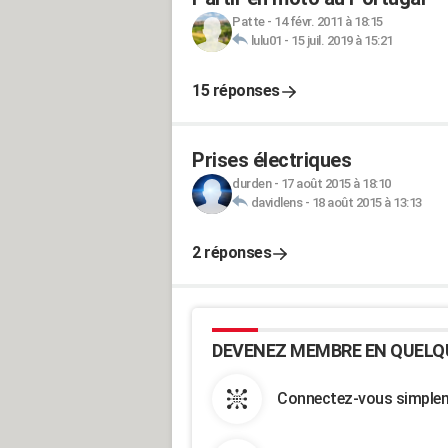
Patte
-
14 févr. 2011 à 18:15
lulu01
-
15 juil. 2019 à 15:21
15 réponses
Prises électriques
durden
-
17 août 2015 à 18:10
davidlens
-
18 août 2015 à 13:13
2 réponses
DEVENEZ MEMBRE EN QUELQ
Connectez-vous simpleme