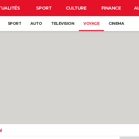
TUALITÉS
SPORT
CULTURE
FINANCE
A
SPORT
AUTO
TELEVISION
VOYAGE
CINEMA
l