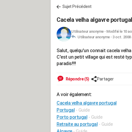
Sujet Précédent
Cacela velha algavre portuga
Utilisateur anonyme
-
Modifié le 10 ao
Utilisateur anonyme -
3 oct. 2008 
Salut, quelqu'un connait cacela velha
C'est un petit village qui est resté t
paradis!!!!
Répondre (5)
Partager
A voir également:
Cacela velha algavre portugal
Portugal
- Guide
Porto portugal
- Guide
Retraite au portugal
- Guide
Algavre
- Guide