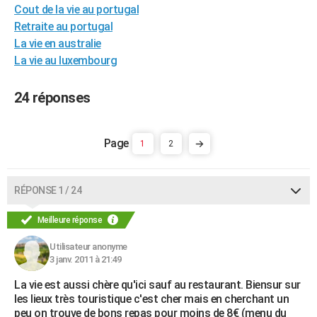
Cout de la vie au portugal
City break
Voyage de noces
Climat
Destinations
Voyage nature
Forum
+
PHOTO
Retraite au portugal
La vie en australie
GUIDES D'ACHAT
La vie au luxembourg
BONS PLANS
24 réponses
CARTE DE VOEUX
Carte Bonne année
Carte Pâques
Carte de Noël
Carte Saint-Valentin
Carte d'anniversaire
DICTIONNAIRE
1
2
Biographies
Expressions
Dictionnaire
Citations
Proverbes
PROGRAMME TV
COPAINS D'AVANT
RÉPONSE 1 / 24
Se connecter
Collèges
Universités
Service militaire
S'inscrire
Lycées
Primaires
Entreprises
Avis de recherche
AVIS DE DÉCÈS
Meilleure réponse
FORUM
Utilisateur anonyme
3 janv. 2011 à 21:49
Lifestyle
Sport
Television
Cinema
Bricolage
Culture
Auto
Voyage
La vie est aussi chère qu'ici sauf au restaurant. Biensur sur
les lieux très touristique c'est cher mais en cherchant un
peu on trouve de bons repas pour moins de 8€ (menu du