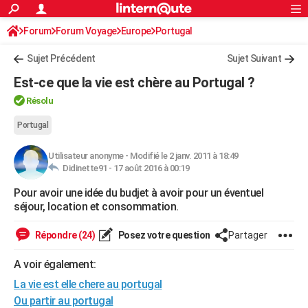
ACTUALITÉS
Forum
Forum Voyage
Europe
Connexion
S'inscrire
Portugal
Rechercher
Société
Education
Villes
Politique
Faits Divers
Monde
+
SPORT
Sujet Précédent
Sujet Suivant
Football
Cyclisme
Forum
Coupe du monde 2026
Tennis
Rugby
CULTURE
Est-ce que la vie est chère au Portugal ?
TNT
Cinéma
Musique
Programme TV
Streaming
Sorties cinéma
+
FINANCE
Résolu
Impôts
Immobilier
Banque
Crédit
Retraite
Epargne
Risques naturels par ville
Assurance
Portugal
AUTO
Réserver un essai
Berlines
Forum auto
Essais
Citadines
SUV
+
HIGH-TECH
Utilisateur anonyme
-
Modifié le 2 janv. 2011 à 18:49
Didinette91 -
17 août 2016 à 00:19
Meilleur smartphone
Ordinateurs
Guide high-tech
Mobiles
Internet
Jeux vidéo
+
BRICOLAGE
Pour avoir une idée du budjet à avoir pour un éventuel
séjour, location et consommation.
Aménagement intérieur
Cuisine
Jardinage
+
Forum
Extérieur
Salle de bains
Rangement
WEEK-END
Répondre (24)
Posez votre question
Partager
Escapades
Expositions
Week-end nature
Guides de France
Patrimoine
Musées
+
LIFESTYLE
A voir également:
Bien-être
Mode
+
Art de vivre
Loisirs
Modes de vie
SANTE
La vie est elle chere au portugal
Guide de la santé
Médicaments
+
Alimentation
Maladies
Sommeil
VOYAGE
Ou partir au portugal