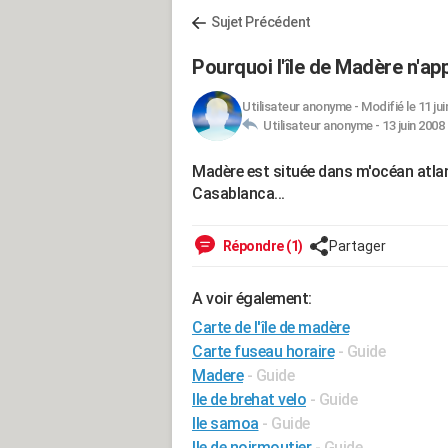
Sujet Précédent
Pourquoi l'île de Madère n'app
Utilisateur anonyme
-
Modifié le 11 jui
Utilisateur anonyme -
13 juin 2008
Madère est située dans m'océan atla
Casablanca...
Répondre (1)
Partager
A voir également:
Carte de l'île de madère
Carte fuseau horaire
- Guide
Madere
- Guide
Ile de brehat velo
- Guide
Ile samoa
- Guide
Ile de noirmoutier
- Guide