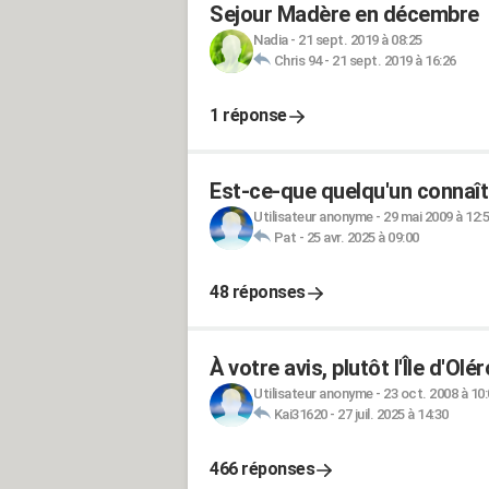
Sejour Madère en décembre
Nadia
-
21 sept. 2019 à 08:25
Chris 94
-
21 sept. 2019 à 16:26
1 réponse
Est-ce-que quelqu'un connaît l
Utilisateur anonyme
-
29 mai 2009 à 12:
Pat
-
25 avr. 2025 à 09:00
48 réponses
À votre avis, plutôt l'Île d'Olér
Utilisateur anonyme
-
23 oct. 2008 à 10
Kai31620
-
27 juil. 2025 à 14:30
466 réponses