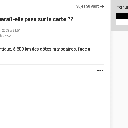
Foru
Sujet Suivant
araît-elle pasa sur la carte ??
n 2008 à 21:51
 à 22:52
ntique, à 600 km des côtes marocaines, face à