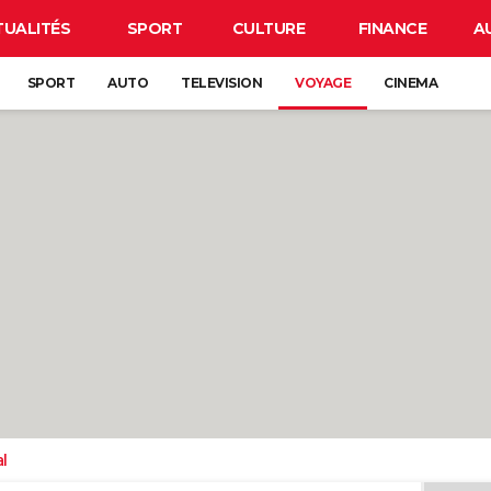
TUALITÉS
SPORT
CULTURE
FINANCE
A
SPORT
AUTO
TELEVISION
VOYAGE
CINEMA
l