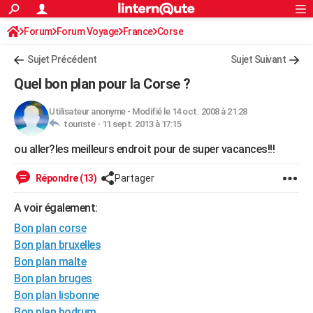
ACTUALITÉS
Forum
Forum Voyage
France
Connexion
S'inscrire
Corse
Rechercher
Société
Education
Villes
Politique
Faits Divers
Monde
+
SPORT
Sujet Précédent
Sujet Suivant
Football
Cyclisme
Forum
Coupe du monde 2026
Tennis
Rugby
CULTURE
Quel bon plan pour la Corse ?
TNT
Cinéma
Musique
Programme TV
Streaming
Sorties cinéma
+
FINANCE
Utilisateur anonyme
-
Modifié le 14 oct. 2008 à 21:28
touriste -
11 sept. 2013 à 17:15
Impôts
Immobilier
Banque
Crédit
Retraite
Epargne
Risques naturels par ville
Assurance
AUTO
ou aller?les meilleurs endroit pour de super vacances!!!
Réserver un essai
Berlines
Forum auto
Essais
Citadines
SUV
+
HIGH-TECH
Répondre (13)
Partager
Meilleur smartphone
Ordinateurs
Guide high-tech
Mobiles
Internet
Jeux vidéo
+
BRICOLAGE
A voir également:
Aménagement intérieur
Cuisine
Jardinage
+
Forum
Extérieur
Salle de bains
Rangement
WEEK-END
Bon plan corse
Escapades
Expositions
Week-end nature
Guides de France
Patrimoine
Musées
+
Bon plan bruxelles
LIFESTYLE
Bon plan malte
Bien-être
Mode
+
Art de vivre
Loisirs
Modes de vie
SANTE
Bon plan bruges
Bon plan lisbonne
Guide de la santé
Médicaments
+
Alimentation
Maladies
Sommeil
VOYAGE
Bon plan bodrum