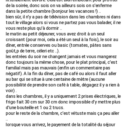
de la soirée, donc sois on va ailleurs sois on s'enferme
dans la petite chambre (bonjour les vacances !) ..
bien sûr, il n'y a pas de télévision dans les chambres ni dans
tout le village alors si vous ne partez pas vous balader, il ne
vous reste plus qu'à dormir ..
le matin au petit déjeuner, vous avez droit à un seul
croissant (pour moi, cela a été un seul à la fois), le soir au
dîner, entrée conserves ou basic (tomates, pâtes sans
goût,p de terre, céleri etc ..).
les entrées du soir ne changent jamais et vous mangerez
donc toujours la même chose, pour le plat principal, c'est
familial mais pas mauvais (enfin un commentaire pas
négatif). A la fin du dîner, pas de café ou alors il faut aller
au bar qui se situe à une centaine de mètre (aucune
possibilité de prendre son café à table, dégagez il y a rien à
voir) .
dans les chambres, il y a uniquement 2 prises électriques, le
frigo fait 30 cm sur 30 cm donc impossible d'y mettre plus
d'une bouteille et 1 ou 2 trucs.
pour le reste de la chambre, c'est vétuste mais ça peu aller
..
lorsque vous arrivez, le payement de la totalité du séjour