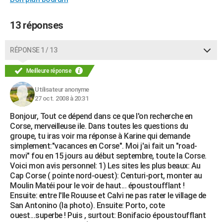
City break
Voyage de noces
Climat
Destinations
Voyage nature
Forum
+
PHOTO
13 réponses
GUIDES D'ACHAT
RÉPONSE 1 / 13
BONS PLANS
Meilleure réponse
CARTE DE VOEUX
Carte Bonne année
Carte Pâques
Carte de Noël
Carte Saint-Valentin
Carte d'anniversaire
Utilisateur anonyme
DICTIONNAIRE
27 oct. 2008 à 20:31
Biographies
Expressions
Dictionnaire
Citations
Proverbes
PROGRAMME TV
Bonjour, Tout ce dépend dans ce que l'on recherche en
Corse, merveilleuse ile. Dans toutes les questions du
COPAINS D'AVANT
groupe, tu iras voir ma réponse à Karine qui demande
simplement:"vacances en Corse". Moi j'ai fait un "road-
Se connecter
Collèges
Universités
Service militaire
S'inscrire
Lycées
Primaires
Entreprises
Avis de recherche
AVIS DE DÉCÈS
movi" fou en 15 jours au début septembre, toute la Corse.
Voici mon avis personnel: 1) Les sites les plus beaux: Au
FORUM
Cap Corse ( pointe nord-ouest): Centuri-port, monter au
Moulin Matéi pour le voir de haut... époustoufflant !
Lifestyle
Sport
Television
Cinema
Bricolage
Culture
Auto
Voyage
Ensuite: entre l'Ile Rouuse et Calvi ne pas rater le village de
San Antonino (la photo). Ensuite: Porto, cote
ouest...superbe ! Puis , surtout: Bonifacio époustoufflant