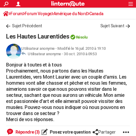
ACTUALITÉS
Forum
Forum Voyage
Amérique du Nord
Connexion
S'inscrire
Canada
Rechercher
Société
Education
Villes
Politique
Faits Divers
Monde
+
SPORT
Sujet Précédent
Sujet Suivant
Football
Cyclisme
Forum
Coupe du monde 2026
Tennis
Rugby
CULTURE
Les Hautes Laurentides
Résolu
TNT
Cinéma
Musique
Programme TV
Streaming
Sorties cinéma
+
FINANCE
Utilisateur anonyme
-
Modifié le 16 juil. 2010 à 19:10
Utilisateur anonyme -
30 oct. 2010 à 09:53
Impôts
Immobilier
Banque
Crédit
Retraite
Epargne
Risques naturels par ville
Assurance
AUTO
Bonjour à toutes et à tous
Réserver un essai
Berlines
Forum auto
Essais
Citadines
SUV
+
HIGH-TECH
Prochainement, nous partons dans les Hautes
Laurentides, vers Mont Laurier avec un couple d'amis. Les
Meilleur smartphone
Ordinateurs
Guide high-tech
Mobiles
Internet
Jeux vidéo
+
BRICOLAGE
hommes vont aller chasser et pêcher et nous les femmes,
aimerions savoir ce que nous pouvons visiter dans le
Aménagement intérieur
Cuisine
Jardinage
+
Forum
Extérieur
Salle de bains
Rangement
WEEK-END
secteur, sachant que nous aurons un véhicule. Mon amie
est passionnée d'art et elle aimerait pouvoir vissiter des
Escapades
Expositions
Week-end nature
Guides de France
Patrimoine
Musées
+
LIFESTYLE
musées. Pouvez-vous nous indiquer où nous pouvons en
trouver dans ce secteur ?
Bien-être
Mode
+
Art de vivre
Loisirs
Modes de vie
SANTE
Merci de vos réponses.
Guide de la santé
Médicaments
+
Alimentation
Maladies
Sommeil
VOYAGE
Répondre (3)
Posez votre question
Partager