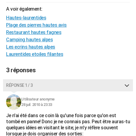
City break
Voyage de noces
Climat
Destinations
Voyage nature
Forum
+
PHOTO
A voir également:
Hautes-laurentides
GUIDES D'ACHAT
Plage des pierres hautes avis
BONS PLANS
Restaurant hautes fagnes
Camping hautes alpes
CARTE DE VOEUX
Les ecrins hautes alpes
Laurentides etoiles filantes
Carte Bonne année
Carte Pâques
Carte de Noël
Carte Saint-Valentin
Carte d'anniversaire
DICTIONNAIRE
Biographies
Expressions
Dictionnaire
Citations
Proverbes
PROGRAMME TV
3 réponses
COPAINS D'AVANT
RÉPONSE 1 / 3
Se connecter
Collèges
Universités
Service militaire
S'inscrire
Lycées
Primaires
Entreprises
Avis de recherche
AVIS DE DÉCÈS
Utilisateur anonyme
28 juil. 2010 à 23:33
FORUM
Je n'ai été dans ce coin là qu'une fois parce qu'on est
Lifestyle
Sport
Television
Cinema
Bricolage
Culture
Auto
Voyage
tombé en panne! Donc je ne connais pas. Peut être auras-tu
quelques idées en visitant le site; je m'y réfère souvent
lorsque je dois organiser des sorties: