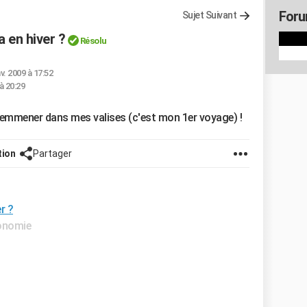
Foru
Sujet Suivant
a en hiver ?
Résolu
nv. 2009 à 17:52
 à 20:29
oi emmener dans mes valises (c'est mon 1er voyage) !
tion
Partager
r ?
ronomie