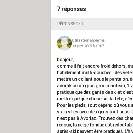
7 réponses
RÉPONSE 1 / 7
Utilisateur anonyme
13 janv. 2009 à 18:07
bonjour,
comme il fait encore froid dehors, ma
habillement multi-couches : des vêtem
mettre un collant sous le pantalon, 
anorak ou un gros gros manteau, 1 vo
pratique que des gants de ski et c'est
mettre quelque chose sur la tête, c'est
Pour les pieds, tout dépend où vous a
vrais villes avec des gens tout aussi
n'est pas à Avoriaz. Trouvez des cha
redoux, la neige fondue est redoutabl
après-ski peuvent être pratiques. L'h