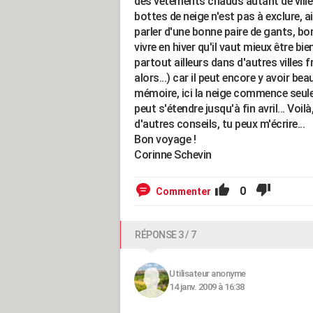
des vêtements chauds autant de vill
bottes de neige n'est pas à exclure, 
parler d'une bonne paire de gants, bon
vivre en hiver qu'il vaut mieux être bi
partout ailleurs dans d'autres villes 
alors...) car il peut encore y avoir be
mémoire, ici la neige commence seul
peut s'étendre jusqu'à fin avril... Voil
d'autres conseils, tu peux m'écrire...
Bon voyage !
Corinne Schevin
0
Commenter
RÉPONSE 3 / 7
Utilisateur anonyme
14 janv. 2009 à 16:38