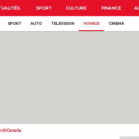
TUALITÉS
SPORT
CULTURE
FINANCE
A
SPORT
AUTO
TELEVISION
VOYAGE
CINEMA
ord
Canada