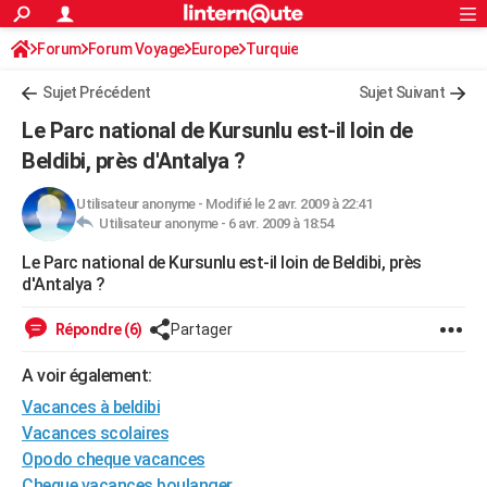
ACTUALITÉS
Forum
Forum Voyage
Europe
Connexion
S'inscrire
Turquie
Rechercher
Société
Education
Villes
Politique
Faits Divers
Monde
+
SPORT
Sujet Précédent
Sujet Suivant
Football
Cyclisme
Forum
Coupe du monde 2026
Tennis
Rugby
CULTURE
Le Parc national de Kursunlu est-il loin de
TNT
Cinéma
Musique
Programme TV
Streaming
Sorties cinéma
+
Beldibi, près d'Antalya ?
FINANCE
Impôts
Immobilier
Banque
Crédit
Retraite
Epargne
Risques naturels par ville
Assurance
AUTO
Utilisateur anonyme
-
Modifié le 2 avr. 2009 à 22:41
Utilisateur anonyme -
6 avr. 2009 à 18:54
Réserver un essai
Berlines
Forum auto
Essais
Citadines
SUV
+
HIGH-TECH
Le Parc national de Kursunlu est-il loin de Beldibi, près
d'Antalya ?
Meilleur smartphone
Ordinateurs
Guide high-tech
Mobiles
Internet
Jeux vidéo
+
BRICOLAGE
Répondre (6)
Partager
Aménagement intérieur
Cuisine
Jardinage
+
Forum
Extérieur
Salle de bains
Rangement
WEEK-END
A voir également:
Escapades
Expositions
Week-end nature
Guides de France
Patrimoine
Musées
+
LIFESTYLE
Vacances à beldibi
Bien-être
Mode
+
Art de vivre
Loisirs
Modes de vie
SANTE
Vacances scolaires
Opodo cheque vacances
Guide de la santé
Médicaments
+
Alimentation
Maladies
Sommeil
VOYAGE
Cheque vacances boulanger