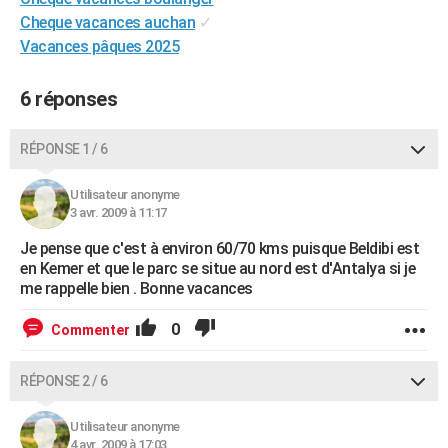
City break
Voyage de noces
Climat
Destinations
Voyage nature
Forum
+
Cheque vacances auchan
✓
PHOTO
Vacances pâques 2025
GUIDES D'ACHAT
6 réponses
BONS PLANS
CARTE DE VOEUX
RÉPONSE 1 / 6
Carte Bonne année
Carte Pâques
Carte de Noël
Carte Saint-Valentin
Carte d'anniversaire
DICTIONNAIRE
Utilisateur anonyme
3 avr. 2009 à 11:17
Biographies
Expressions
Dictionnaire
Citations
Proverbes
PROGRAMME TV
Je pense que c'est à environ 60/70 kms puisque Beldibi est
COPAINS D'AVANT
en Kemer et que le parc se situe au nord est d'Antalya si je
me rappelle bien . Bonne vacances
Se connecter
Collèges
Universités
Service militaire
S'inscrire
Lycées
Primaires
Entreprises
Avis de recherche
AVIS DE DÉCÈS
0
Commenter
FORUM
RÉPONSE 2 / 6
Lifestyle
Sport
Television
Cinema
Bricolage
Culture
Auto
Voyage
Utilisateur anonyme
4 avr. 2009 à 17:03