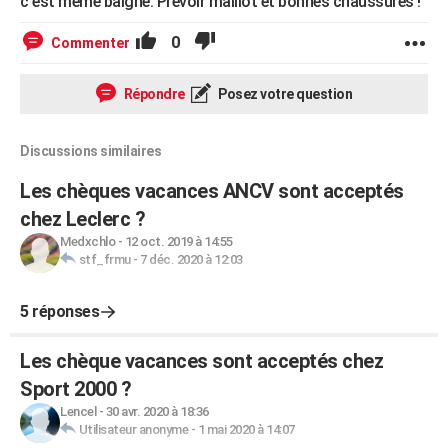
c'est même baigné. Prévoir maillot et bonnes chaussures !
0
Commenter
Répondre
Posez votre question
Discussions similaires
Les chèques vacances ANCV sont acceptés
chez Leclerc ?
Medxchlo
-
12 oct. 2019 à 14:55
stf_frmu
-
7 déc. 2020 à 12:03
5 réponses
Les chèque vacances sont acceptés chez
Sport 2000 ?
Lencel
-
30 avr. 2020 à 18:36
Utilisateur anonyme
-
1 mai 2020 à 14:07