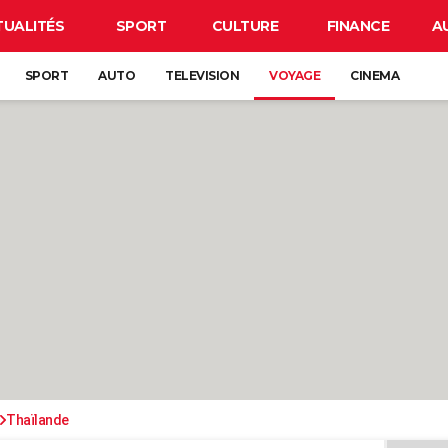
TUALITÉS
SPORT
CULTURE
FINANCE
A
SPORT
AUTO
TELEVISION
VOYAGE
CINEMA
Thaïlande