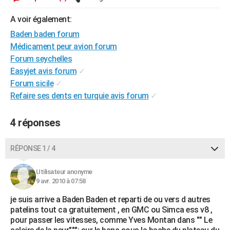
City break
Voyage de noces
Climat
Destinations
Voyage nature
Forum
+
PHOTO
A voir également:
GUIDES D'ACHAT
Baden baden forum
Médicament peur avion forum
BONS PLANS
Forum seychelles
Easyjet avis forum
✓
CARTE DE VOEUX
Forum sicile
✓
Carte Bonne année
Carte Pâques
Carte de Noël
Carte Saint-Valentin
Carte d'anniversaire
Refaire ses dents en turquie avis forum
✓
DICTIONNAIRE
Biographies
Expressions
Dictionnaire
Citations
Proverbes
PROGRAMME TV
4 réponses
COPAINS D'AVANT
RÉPONSE 1 / 4
Se connecter
Collèges
Universités
Service militaire
S'inscrire
Lycées
Primaires
Entreprises
Avis de recherche
AVIS DE DÉCÈS
Utilisateur anonyme
FORUM
9 avr. 2010 à 07:58
Lifestyle
Sport
Television
Cinema
Bricolage
Culture
Auto
Voyage
je suis arrive a Baden Baden et reparti de ou vers d autres
patelins tout ca gratuitement , en GMC ou Simca ess v8 ,
pour passer les vitesses, comme Yves Montan dans "" Le