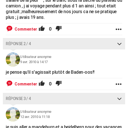
salaire de la peur"""; sur le banc sous la bache du plateau du
camion , j ai voyage pendant plus d 1 an ainsi ; tout etait
gratuit ;malheureusement de nos jours ca ne se pratique
plus ; j avais 19 ans.
0
Commenter
RÉPONSE 2 / 4
Utilisateur anonyme
9 avr. 2010 à 14:17
je pense qu'il s'agissait plutôt de Baden-oos!!
0
Commenter
RÉPONSE 3 / 4
Utilisateur anonyme
12 avr. 2010 à 11:18
je suis aller a magdeburg et a heidelberg pour des vacances