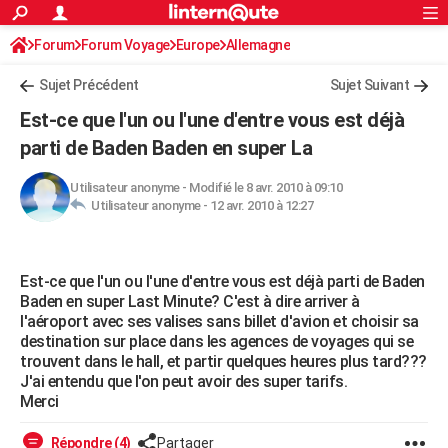
ACTUALITÉS
Forum
Forum Voyage
Europe
Connexion
S'inscrire
Allemagne
Rechercher
Société
Education
Villes
Politique
Faits Divers
Monde
+
SPORT
Sujet Précédent
Sujet Suivant
Football
Cyclisme
Forum
Coupe du monde 2026
Tennis
Rugby
CULTURE
Est-ce que l'un ou l'une d'entre vous est déjà
TNT
Cinéma
Musique
Programme TV
Streaming
Sorties cinéma
+
parti de Baden Baden en super La
FINANCE
Impôts
Immobilier
Banque
Crédit
Retraite
Epargne
Risques naturels par ville
Assurance
AUTO
Utilisateur anonyme
-
Modifié le 8 avr. 2010 à 09:10
Utilisateur anonyme -
12 avr. 2010 à 12:27
Réserver un essai
Berlines
Forum auto
Essais
Citadines
SUV
+
HIGH-TECH
Meilleur smartphone
Ordinateurs
Guide high-tech
Mobiles
Internet
Jeux vidéo
+
BRICOLAGE
Est-ce que l'un ou l'une d'entre vous est déjà parti de Baden
Baden en super Last Minute? C'est à dire arriver à
Aménagement intérieur
Cuisine
Jardinage
+
Forum
Extérieur
Salle de bains
Rangement
WEEK-END
l'aéroport avec ses valises sans billet d'avion et choisir sa
destination sur place dans les agences de voyages qui se
Escapades
Expositions
Week-end nature
Guides de France
Patrimoine
Musées
+
LIFESTYLE
trouvent dans le hall, et partir quelques heures plus tard???
J'ai entendu que l'on peut avoir des super tarifs.
Bien-être
Mode
+
Art de vivre
Loisirs
Modes de vie
SANTE
Merci
Guide de la santé
Médicaments
+
Alimentation
Maladies
Sommeil
VOYAGE
Répondre (4)
Partager