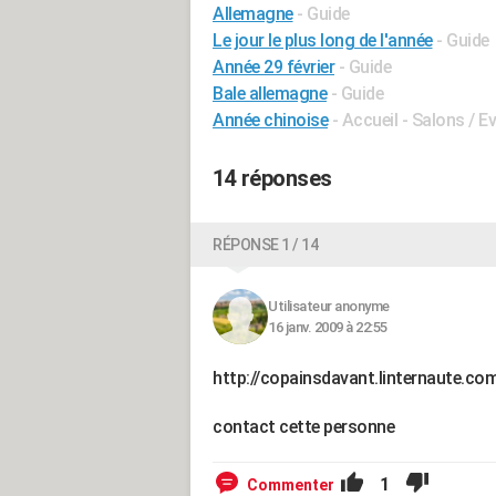
Allemagne
- Guide
Le jour le plus long de l'année
- Guide
Année 29 février
- Guide
Bale allemagne
- Guide
Année chinoise
- Accueil - Salons / 
14 réponses
RÉPONSE 1 / 14
Utilisateur anonyme
16 janv. 2009 à 22:55
http://copainsdavant.linternaute.
contact cette personne
1
Commenter