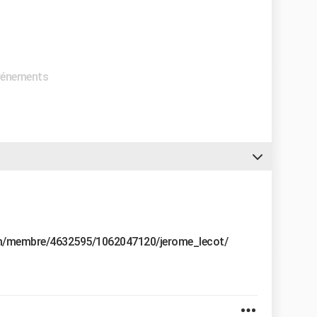
Evénements
com/membre/4632595/1062047120/jerome_lecot/