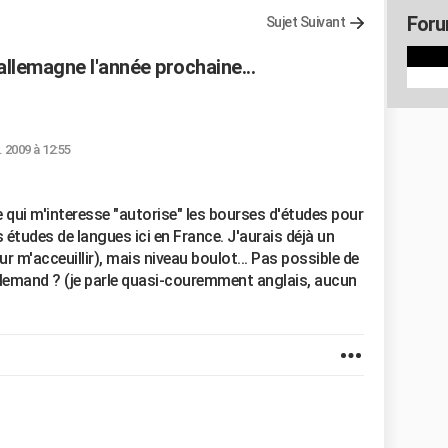
Foru
Sujet Suivant
allemagne l'année prochaine...
. 2009 à 12:55
e qui m'interesse "autorise" les bourses d'études pour
s études de langues ici en France. J'aurais déjà un
r m'acceuillir), mais niveau boulot... Pas possible de
llemand ? (je parle quasi-couremment anglais, aucun