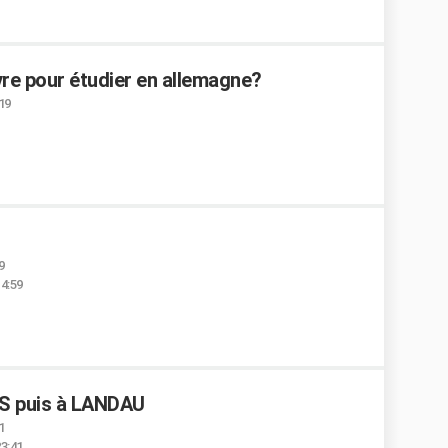
vre pour étudier en allemagne?
:19
9
14:59
ES puis à LANDAU
1
23:41