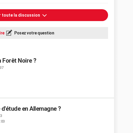
r toute la discussion
re
Posez votre question
en Forêt Noire ?
:37
d'étude en Allemagne ?
23
:03