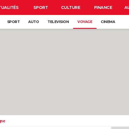
TUALITÉS
SPORT
CULTURE
FINANCE
A
SPORT
AUTO
TELEVISION
VOYAGE
CINEMA
gne