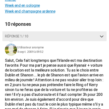
City break
Voyage de noces
Climat
Destinations
Voyage nature
Forum
+
Week end en sologne
PHOTO
Week end champagne ardenne
GUIDES D'ACHAT
10 réponses
BONS PLANS
CARTE DE VOEUX
RÉPONSE 1 / 10
Carte Bonne année
Carte Pâques
Carte de Noël
Carte Saint-Valentin
Carte d'anniversaire
DICTIONNAIRE
Utilisateur anonyme
4 sept. 2009 à 09:52
Biographies
Expressions
Dictionnaire
Citations
Proverbes
PROGRAMME TV
Salut, Cela fait longtemps que l'Irlande est ma destination
COPAINS D'AVANT
favorite. Pour ma part je pense aussi que Ryanair + voiture
de location est la meilleure solution. Tu as le choix entre
Se connecter
Collèges
Universités
Service militaire
S'inscrire
Lycées
Primaires
Entreprises
Avis de recherche
Dublin et Shanon ... le pb de Shanon est que l'avion arrive en
AVIS DE DÉCÈS
milieu de journée ! Attention à ne pas vouloir aller trop loin :
en 2 jours tu ne peux pas prétendre faire le Ring of Kerry
FORUM
sinon tu ne feras que de la voiture et tu ne profiteras de
Lifestyle
Sport
Television
Cinema
Bricolage
Culture
Auto
Voyage
rien ! Il n'y a pas d'autoroute et il faut compter 3h pour 200
km environ. Je suis également d'accord pour dire que
Dublin n'est pas du tout le coin le plus typique même s'il y a