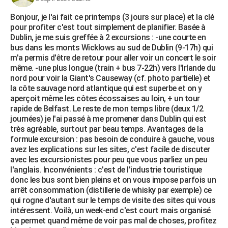
Bonjour, je l'ai fait ce printemps (3 jours sur place) et la clé
pour profiter c'est tout simplement de planifier. Basée à
Dublin, je me suis greffée à 2 excursions : -une courte en
bus dans les monts Wicklows au sud de Dublin (9-17h) qui
m'a permis d'être de retour pour aller voir un concert le soir
même. -une plus longue (train + bus 7-22h) vers l'Irlande du
nord pour voir la Giant's Causeway (cf. photo partielle) et
la côte sauvage nord atlantique qui est superbe et on y
aperçoit même les côtes écossaises au loin, + un tour
rapide de Belfast. Le reste de mon temps libre (deux 1/2
journées) je l'ai passé à me promener dans Dublin qui est
très agréable, surtout par beau temps. Avantages de la
formule excursion : pas besoin de conduire à gauche, vous
avez les explications sur les sites, c'est facile de discuter
avec les excursionistes pour peu que vous parliez un peu
l'anglais. Inconvénients : c'est de l'industrie touristique
donc les bus sont bien pleins et on vous impose parfois un
arrêt consommation (distillerie de whisky par exemple) ce
qui rogne d'autant sur le temps de visite des sites qui vous
intéressent. Voilà, un week-end c'est court mais organisé
ça permet quand même de voir pas mal de choses, profitez