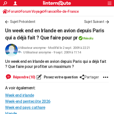
ACTUALITÉS
Forum
Forum Voyage
France
Connexion
S'inscrire
Île-de-France
Rechercher
Société
Education
Villes
Politique
Faits Divers
Monde
+
SPORT
Sujet Précédent
Sujet Suivant
Football
Cyclisme
Forum
Coupe du monde 2026
Tennis
Rugby
CULTURE
Un week end en Irlande en avion depuis Paris
TNT
Cinéma
Musique
Programme TV
Streaming
Sorties cinéma
+
qui a déjà fait ? Que faire pour pr
FINANCE
Résolu
Impôts
Immobilier
Banque
Crédit
Retraite
Epargne
Risques naturels par ville
Assurance
AUTO
Utilisateur anonyme
-
Modifié le 2 sept. 2009 à 22:21
Utilisateur anonyme -
9 sept. 2009 à 11:14
Réserver un essai
Berlines
Forum auto
Essais
Citadines
SUV
+
HIGH-TECH
Un week end en Irlande en avion depuis Paris qui a déjà fait
? Que faire pour profiter un maximum ?
Meilleur smartphone
Ordinateurs
Guide high-tech
Mobiles
Internet
Jeux vidéo
+
BRICOLAGE
Répondre (10)
Posez votre question
Partager
Aménagement intérieur
Cuisine
Jardinage
+
Forum
Extérieur
Salle de bains
Rangement
WEEK-END
A voir également:
Escapades
Expositions
Week-end nature
Guides de France
Patrimoine
Musées
+
LIFESTYLE
Week end irlande
Bien-être
Mode
+
Art de vivre
Loisirs
Modes de vie
SANTE
Week-end pentecôte 2026
Week end pays cathare
Guide de la santé
Médicaments
+
Alimentation
Maladies
Sommeil
VOYAGE
Irlande