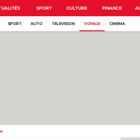
TUALITÉS
SPORT
CULTURE
FINANCE
A
SPORT
AUTO
TELEVISION
VOYAGE
CINEMA
de