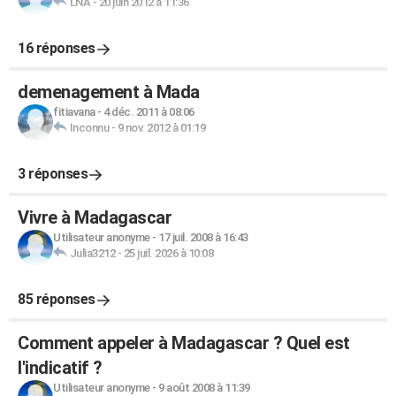
LNA
-
20 juin 2012 à 11:36
16 réponses
demenagement à Mada
fitiavana
-
4 déc. 2011 à 08:06
Inconnu
-
9 nov. 2012 à 01:19
3 réponses
Vivre à Madagascar
Utilisateur anonyme
-
17 juil. 2008 à 16:43
Julia3212
-
25 juil. 2026 à 10:08
85 réponses
Comment appeler à Madagascar ? Quel est
l'indicatif ?
Utilisateur anonyme
-
9 août 2008 à 11:39