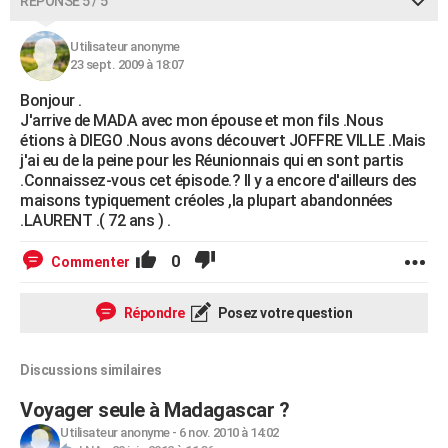
RÉPONSE 5 / 5
Utilisateur anonyme
23 sept. 2009 à 18:07
Bonjour .
J'arrive de MADA avec mon épouse et mon fils .Nous
étions à DIEGO .Nous avons découvert JOFFRE VILLE .Mais
j'ai eu de la peine pour les Réunionnais qui en sont partis
.Connaissez-vous cet épisode.? Il y a encore d'ailleurs des
maisons typiquement créoles ,la plupart abandonnées
.LAURENT .( 72 ans ) .
0
Commenter
Répondre
Posez votre question
Discussions similaires
Voyager seule à Madagascar ?
Utilisateur anonyme
-
6 nov. 2010 à 14:02