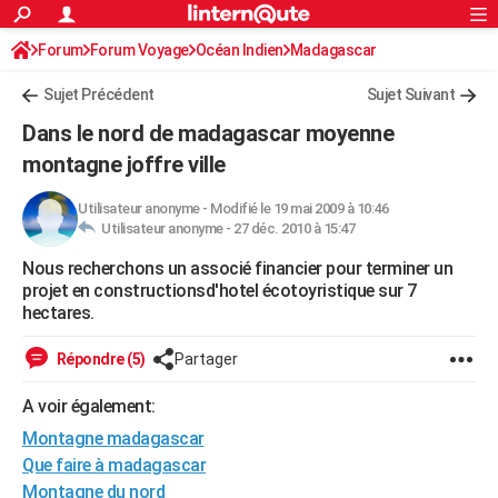
ACTUALITÉS
Forum
Forum Voyage
Océan Indien
Connexion
S'inscrire
Madagascar
Rechercher
Société
Education
Villes
Politique
Faits Divers
Monde
+
SPORT
Sujet Précédent
Sujet Suivant
Football
Cyclisme
Forum
Coupe du monde 2026
Tennis
Rugby
CULTURE
Dans le nord de madagascar moyenne
TNT
Cinéma
Musique
Programme TV
Streaming
Sorties cinéma
+
montagne joffre ville
FINANCE
Impôts
Immobilier
Banque
Crédit
Retraite
Epargne
Risques naturels par ville
Assurance
AUTO
Utilisateur anonyme
-
Modifié le 19 mai 2009 à 10:46
Utilisateur anonyme -
27 déc. 2010 à 15:47
Réserver un essai
Berlines
Forum auto
Essais
Citadines
SUV
+
HIGH-TECH
Nous recherchons un associé financier pour terminer un
projet en constructionsd'hotel écotoyristique sur 7
Meilleur smartphone
Ordinateurs
Guide high-tech
Mobiles
Internet
Jeux vidéo
+
BRICOLAGE
hectares.
Aménagement intérieur
Cuisine
Jardinage
+
Forum
Extérieur
Salle de bains
Rangement
WEEK-END
Répondre (5)
Partager
Escapades
Expositions
Week-end nature
Guides de France
Patrimoine
Musées
+
LIFESTYLE
A voir également:
Bien-être
Mode
+
Art de vivre
Loisirs
Modes de vie
SANTE
Montagne madagascar
Que faire à madagascar
Guide de la santé
Médicaments
+
Alimentation
Maladies
Sommeil
VOYAGE
Montagne du nord