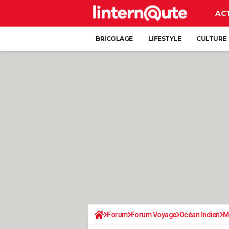
AC
BRICOLAGE
LIFESTYLE
CULTURE
Forum
Forum Voyage
Océan Indien
M