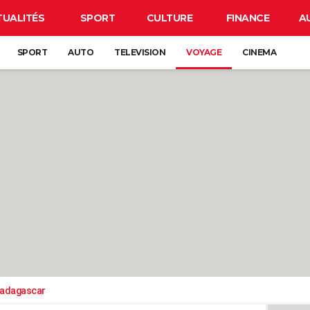
TUALITÉS
SPORT
CULTURE
FINANCE
A
SPORT
AUTO
TELEVISION
VOYAGE
CINEMA
adagascar