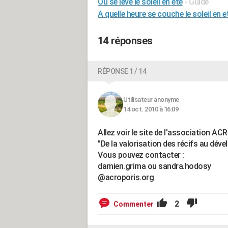
Ou se lève le soleil en été
- Guide
A quelle heure se couche le soleil en e
14 réponses
RÉPONSE 1 / 14
Utilisateur anonyme
14 oct. 2010 à 16:09
Allez voir le site de l'association A
"De la valorisation des récifs au dé
Vous pouvez contacter :
damien.grima ou sandra.hodosy
@acroporis.org
2
Commenter