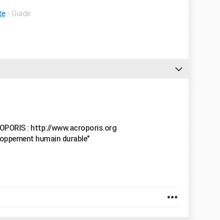
te
- Guide
CROPORIS : http://www.acroporis.org
veloppement humain durable"