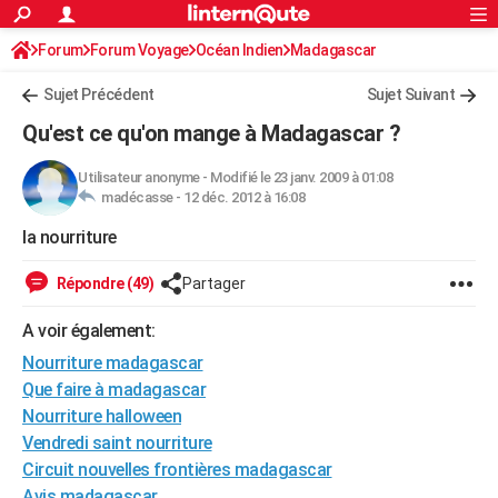
ACTUALITÉS
Forum
Forum Voyage
Océan Indien
Connexion
S'inscrire
Madagascar
Rechercher
Société
Education
Villes
Politique
Faits Divers
Monde
+
SPORT
Sujet Précédent
Sujet Suivant
Football
Cyclisme
Forum
Coupe du monde 2026
Tennis
Rugby
CULTURE
Qu'est ce qu'on mange à Madagascar ?
TNT
Cinéma
Musique
Programme TV
Streaming
Sorties cinéma
+
FINANCE
Utilisateur anonyme
-
Modifié le 23 janv. 2009 à 01:08
madécasse -
12 déc. 2012 à 16:08
Impôts
Immobilier
Banque
Crédit
Retraite
Epargne
Risques naturels par ville
Assurance
AUTO
la nourriture
Réserver un essai
Berlines
Forum auto
Essais
Citadines
SUV
+
HIGH-TECH
Répondre (49)
Partager
Meilleur smartphone
Ordinateurs
Guide high-tech
Mobiles
Internet
Jeux vidéo
+
BRICOLAGE
A voir également:
Aménagement intérieur
Cuisine
Jardinage
+
Forum
Extérieur
Salle de bains
Rangement
WEEK-END
Nourriture madagascar
Escapades
Expositions
Week-end nature
Guides de France
Patrimoine
Musées
+
Que faire à madagascar
LIFESTYLE
Nourriture halloween
Bien-être
Mode
+
Art de vivre
Loisirs
Modes de vie
SANTE
Vendredi saint nourriture
Circuit nouvelles frontières madagascar
Guide de la santé
Médicaments
+
Alimentation
Maladies
Sommeil
VOYAGE
Avis madagascar