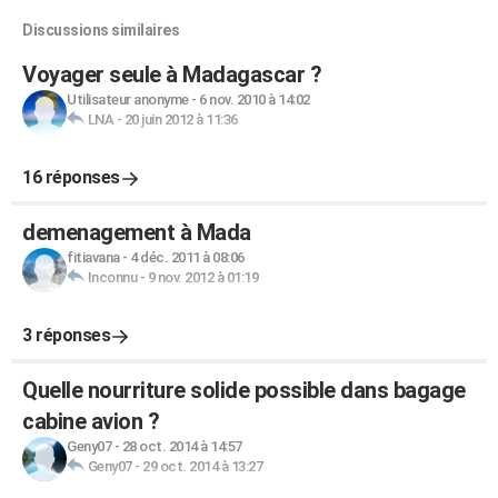
Discussions similaires
Voyager seule à Madagascar ?
Utilisateur anonyme
-
6 nov. 2010 à 14:02
LNA
-
20 juin 2012 à 11:36
16 réponses
demenagement à Mada
fitiavana
-
4 déc. 2011 à 08:06
Inconnu
-
9 nov. 2012 à 01:19
3 réponses
Quelle nourriture solide possible dans bagage
cabine avion ?
Geny07
-
28 oct. 2014 à 14:57
Geny07
-
29 oct. 2014 à 13:27