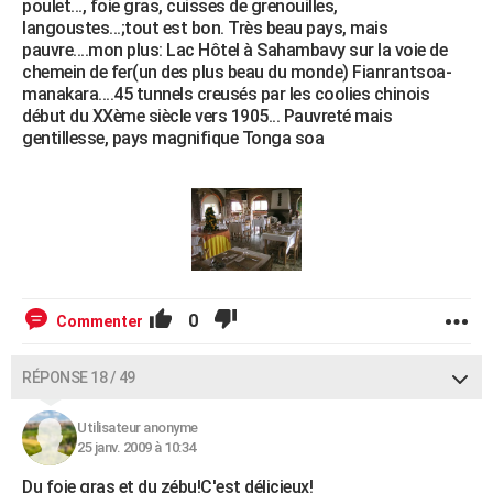
poulet..., foie gras, cuisses de grenouilles,
langoustes...;tout est bon. Très beau pays, mais
pauvre....mon plus: Lac Hôtel à Sahambavy sur la voie de
chemein de fer(un des plus beau du monde) Fianrantsoa-
manakara....45 tunnels creusés par les coolies chinois
début du XXème siècle vers 1905... Pauvreté mais
gentillesse, pays magnifique Tonga soa
0
Commenter
RÉPONSE 18 / 49
Utilisateur anonyme
25 janv. 2009 à 10:34
Du foie gras et du zébu!C'est délicieux!