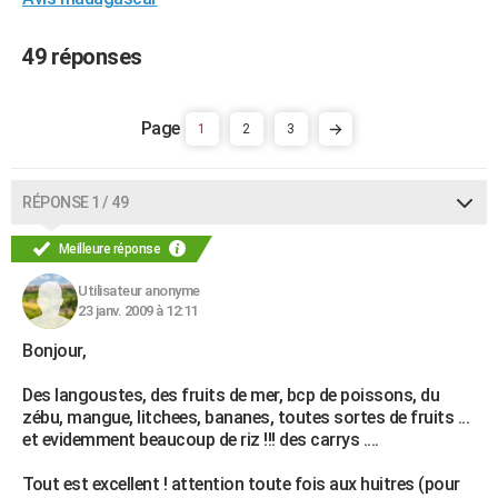
City break
Voyage de noces
Climat
Destinations
Voyage nature
Forum
+
PHOTO
49 réponses
GUIDES D'ACHAT
BONS PLANS
1
2
3
CARTE DE VOEUX
Carte Bonne année
Carte Pâques
Carte de Noël
Carte Saint-Valentin
Carte d'anniversaire
RÉPONSE 1 / 49
DICTIONNAIRE
Biographies
Expressions
Dictionnaire
Citations
Proverbes
Meilleure réponse
PROGRAMME TV
Utilisateur anonyme
COPAINS D'AVANT
23 janv. 2009 à 12:11
Se connecter
Collèges
Universités
Service militaire
S'inscrire
Lycées
Primaires
Entreprises
Avis de recherche
AVIS DE DÉCÈS
Bonjour,
FORUM
Des langoustes, des fruits de mer, bcp de poissons, du
zébu, mangue, litchees, bananes, toutes sortes de fruits ...
Lifestyle
Sport
Television
Cinema
Bricolage
Culture
Auto
Voyage
et evidemment beaucoup de riz !!! des carrys ....
Tout est excellent ! attention toute fois aux huitres (pour