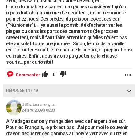
zébu, des samoussas à la viande de zébu, et
l'incontournable riz car les malgaches considèrent qu'un
repas doit obligatoirement en contenir, un peu comme le
pain chez nous. Des brèdes, du poisson coco, des cari
("réunionais"). Il ya aussi la possibilité d'acheter sur les
plages ou dans les ports des camarrons (de grosses
crevettes), mais il faut faire attention qu'elles n'aient pas
été au soleil toute une journée ! Sinon, le prix de la vanille
est très intéressant, et embaume le sucrier, et préparations
culinaires. Enfin, nous avions pu goûter de la chauve-
souris... par curiosité !
0
Commenter
RÉPONSE 11 / 49
Utilisateur anonyme
24 janv. 2009 à 08:33
A Madagascar on y mange bien avec de l'argent bien sûr.
Pour les Français, le prix est bas. J'ai pour moi le souvenir
d'avori déguster des gambas au poivre vert avec du riz et