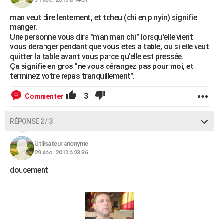
City break
Voyage de noces
Climat
Destinations
Voyage nature
Forum
+
PHOTO
man veut dire lentement, et tcheu (chi en pinyin) signifie
manger.
GUIDES D'ACHAT
Une personne vous dira "man man chi" lorsqu'elle vient
vous déranger pendant que vous êtes à table, ou si elle veut
BONS PLANS
quitter la table avant vous parce qu'elle est pressée.
Ça signifie en gros "ne vous dérangez pas pour moi, et
CARTE DE VOEUX
terminez votre repas tranquillement".
Carte Bonne année
Carte Pâques
Carte de Noël
Carte Saint-Valentin
Carte d'anniversaire
DICTIONNAIRE
3
Commenter
Biographies
Expressions
Dictionnaire
Citations
Proverbes
PROGRAMME TV
RÉPONSE 2 / 3
COPAINS D'AVANT
Utilisateur anonyme
Se connecter
Collèges
Universités
Service militaire
S'inscrire
Lycées
Primaires
Entreprises
Avis de recherche
AVIS DE DÉCÈS
29 déc. 2010 à 23:36
doucement
FORUM
Lifestyle
Sport
Television
Cinema
Bricolage
Culture
Auto
Voyage