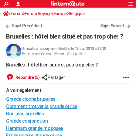
ACTUALITÉS
Forum
Forum Voyage
Europe
Connexion
S'inscrire
Belgique
Rechercher
Société
Education
Villes
Politique
Faits Divers
Monde
+
SPORT
Sujet Précédent
Sujet Suivant
Football
Cyclisme
Forum
Coupe du monde 2026
Tennis
Rugby
CULTURE
Bruxelles : hôtel bien situé et pas trop cher ?
TNT
Cinéma
Musique
Programme TV
Streaming
Sorties cinéma
+
FINANCE
Utilisateur anonyme
-
Modifié le 13 avr. 2010 à 21:10
Susana Bocio -
25 oct. 2011 à 19:11
Impôts
Immobilier
Banque
Crédit
Retraite
Epargne
Risques naturels par ville
Assurance
AUTO
Bruxelles : hôtel bien situé et pas trop cher ?
Réserver un essai
Berlines
Forum auto
Essais
Citadines
SUV
+
HIGH-TECH
Répondre (5)
Partager
Meilleur smartphone
Ordinateurs
Guide high-tech
Mobiles
Internet
Jeux vidéo
+
BRICOLAGE
A voir également:
Aménagement intérieur
Cuisine
Jardinage
+
Forum
Extérieur
Salle de bains
Rangement
WEEK-END
Grande cloche bruxelles
Escapades
Expositions
Week-end nature
Guides de France
Patrimoine
Musées
+
Comment trouver la grande ourse
LIFESTYLE
Bon plan bruxelles
Bien-être
Mode
+
Art de vivre
Loisirs
Modes de vie
SANTE
Grande conjonction
Hammam grande mosquee
Guide de la santé
Médicaments
+
Alimentation
Maladies
Sommeil
VOYAGE
Étoile polaire grande ourse