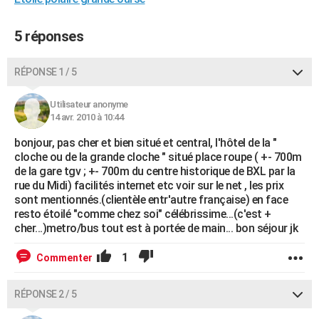
City break
Voyage de noces
Climat
Destinations
Voyage nature
Forum
+
PHOTO
5 réponses
GUIDES D'ACHAT
RÉPONSE 1 / 5
BONS PLANS
CARTE DE VOEUX
Utilisateur anonyme
14 avr. 2010 à 10:44
Carte Bonne année
Carte Pâques
Carte de Noël
Carte Saint-Valentin
Carte d'anniversaire
DICTIONNAIRE
bonjour, pas cher et bien situé et central, l'hôtel de la "
cloche ou de la grande cloche " situé place roupe ( +- 700m
Biographies
Expressions
Dictionnaire
Citations
Proverbes
PROGRAMME TV
de la gare tgv ; +- 700m du centre historique de BXL par la
rue du Midi) facilités internet etc voir sur le net , les prix
COPAINS D'AVANT
sont mentionnés.(clientèle entr'autre française) en face
resto étoilé "comme chez soi" célébrissime...(c'est +
Se connecter
Collèges
Universités
Service militaire
S'inscrire
Lycées
Primaires
Entreprises
Avis de recherche
AVIS DE DÉCÈS
cher...)metro/bus tout est à portée de main... bon séjour jk
FORUM
1
Commenter
Lifestyle
Sport
Television
Cinema
Bricolage
Culture
Auto
Voyage
RÉPONSE 2 / 5