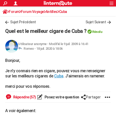
ACTUALITÉS
Forum
Forum Voyage
Antilles
Connexion
S'inscrire
Cuba
Rechercher
Société
Education
Villes
Politique
Faits Divers
Monde
+
SPORT
Sujet Précédent
Sujet Suivant
Football
Cyclisme
Forum
Coupe du monde 2026
Tennis
Rugby
CULTURE
Quel est le meilleur cigare de Cuba ?
Résolu
TNT
Cinéma
Musique
Programme TV
Streaming
Sorties cinéma
+
FINANCE
Utilisateur anonyme
-
Modifié le 9 juil. 2009 à 16:41
Impôts
Immobilier
Banque
Crédit
Retraite
Epargne
Risques naturels par ville
Assurance
AUTO
Romeo -
18 juil. 2020 à 18:06
Réserver un essai
Berlines
Forum auto
Essais
Citadines
SUV
+
HIGH-TECH
Bonjour,
Meilleur smartphone
Ordinateurs
Guide high-tech
Mobiles
Internet
Jeux vidéo
+
BRICOLAGE
Je n'y connais rien en cigare, pouvez vous me renseigner
sur les meilleurs cigares de
Cuba
. J'aimerais en ramener.
Aménagement intérieur
Cuisine
Jardinage
+
Forum
Extérieur
Salle de bains
Rangement
WEEK-END
merci pour vos réponses.
Escapades
Expositions
Week-end nature
Guides de France
Patrimoine
Musées
+
LIFESTYLE
Répondre (57)
Posez votre question
Partager
Bien-être
Mode
+
Art de vivre
Loisirs
Modes de vie
SANTE
A voir également:
Guide de la santé
Médicaments
+
Alimentation
Maladies
Sommeil
VOYAGE