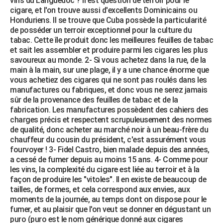
vins du Languedoc ? Il est question de terroir pour le
cigare, et l'on trouve aussi d'excellents Dominicains ou
Honduriens. Il se trouve que Cuba possède la particularité
de posséder un terroir exceptionnel pour la culture du
tabac. Cette île produit donc les meilleures feuilles de tabac
et sait les assembler et produire parmi les cigares les plus
savoureux au monde. 2- Si vous achetez dans la rue, de la
main à la main, sur une plage, il y a une chance énorme que
vous achetiez des cigares qui ne sont pas roulés dans les
manufactures ou fabriques, et donc vous ne serez jamais
sûr de la provenance des feuilles de tabac et de la
fabrication. Les manufactures possèdent des cahiers des
charges précis et respectent scrupuleusement des normes
de qualité, donc acheter au marché noir à un beau-frère du
chauffeur du cousin du président, c'est assurément vous
fourvoyer ! 3- Fidel Castro, bien malade depuis des années,
a cessé de fumer depuis au moins 15 ans. 4- Comme pour
les vins, la complexité du cigare est liée au terroir et à la
façon de produire les "vitoles". Il en existe de beaucoup de
tailles, de formes, et cela correspond aux envies, aux
moments de la journée, au temps dont on dispose pour le
fumer, et au plaisir que l'on veut se donner en dégustant un
puro (puro est le nom générique donné aux cigares