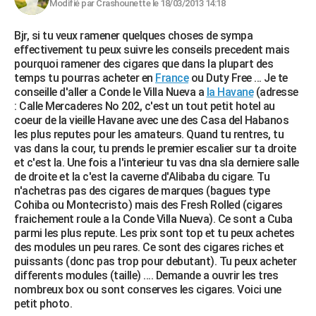
Modifié par Crashounette le 18/03/2013 14:18
Bjr, si tu veux ramener quelques choses de sympa
effectivement tu peux suivre les conseils precedent mais
pourquoi ramener des cigares que dans la plupart des
temps tu pourras acheter en
France
ou Duty Free ... Je te
conseille d'aller a Conde le Villa Nueva a
la Havane
(adresse
: Calle Mercaderes No 202, c'est un tout petit hotel au
coeur de la vieille Havane avec une des Casa del Habanos
les plus reputes pour les amateurs. Quand tu rentres, tu
vas dans la cour, tu prends le premier escalier sur ta droite
et c'est la. Une fois a l'interieur tu vas dna sla derniere salle
de droite et la c'est la caverne d'Alibaba du cigare. Tu
n'achetras pas des cigares de marques (bagues type
Cohiba ou Montecristo) mais des Fresh Rolled (cigares
fraichement roule a la Conde Villa Nueva). Ce sont a Cuba
parmi les plus repute. Les prix sont top et tu peux achetes
des modules un peu rares. Ce sont des cigares riches et
puissants (donc pas trop pour debutant). Tu peux acheter
differents modules (taille) .... Demande a ouvrir les tres
nombreux box ou sont conserves les cigares. Voici une
petit photo.