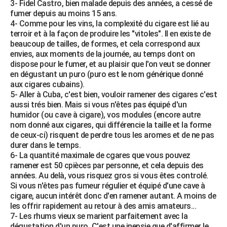
3- Fidel Castro, bien malade depuis des années, a cessé de
fumer depuis au moins 15 ans.
4- Comme pour les vins, la complexité du cigare est lié au
terroir et à la façon de produire les "vitoles". Il en existe de
beaucoup de tailles, de formes, et cela correspond aux
envies, aux moments de la journée, au temps dont on
dispose pour le fumer, et au plaisir que l'on veut se donner
en dégustant un puro (puro est le nom générique donné
aux cigares cubains).
5- Aller à Cuba, c'est bien, vouloir ramener des cigares c'est
aussi trés bien. Mais si vous n'êtes pas équipé d'un
humidor (ou cave à cigare), vos modules (encore autre
nom donné aux cigares, qui différencie la taille et la forme
de ceux-ci) risquent de perdre tous les aromes et de ne pas
durer dans le temps.
6- La quantité maximale de cgares que vous pouvez
ramener est 50 cpièces par personne, et cela depuis des
années. Au delà, vous risquez gros si vous êtes controlé.
Si vous n'êtes pas fumeur régulier et équipé d'une cave à
cigare, aucun intérêt donc d'en ramener autant. A moins de
les offrir rapidement au retour à des amis amateurs...
7- Les rhums vieux se marient parfaitement avec la
dégustation d'un puro. C'est une inepsie que d'affirmer le