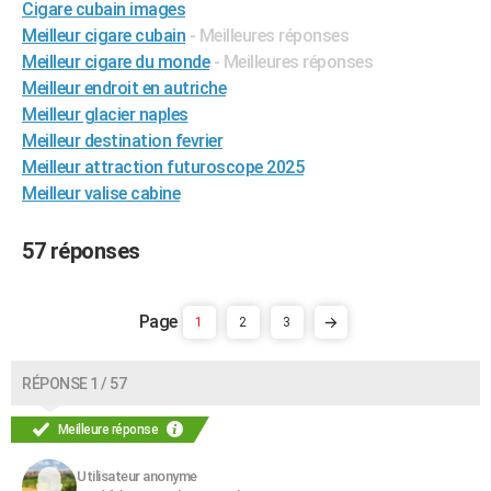
Cigare cubain images
City break
Voyage de noces
Climat
Destinations
Voyage nature
Forum
+
PHOTO
Meilleur cigare cubain
- Meilleures réponses
Meilleur cigare du monde
- Meilleures réponses
GUIDES D'ACHAT
Meilleur endroit en autriche
Meilleur glacier naples
BONS PLANS
Meilleur destination fevrier
CARTE DE VOEUX
Meilleur attraction futuroscope 2025
Meilleur valise cabine
Carte Bonne année
Carte Pâques
Carte de Noël
Carte Saint-Valentin
Carte d'anniversaire
DICTIONNAIRE
Biographies
Expressions
Dictionnaire
Citations
Proverbes
57 réponses
PROGRAMME TV
COPAINS D'AVANT
1
2
3
Se connecter
Collèges
Universités
Service militaire
S'inscrire
Lycées
Primaires
Entreprises
Avis de recherche
AVIS DE DÉCÈS
FORUM
RÉPONSE 1 / 57
Lifestyle
Sport
Television
Cinema
Bricolage
Culture
Auto
Voyage
Meilleure réponse
Utilisateur anonyme