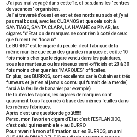
J'ai pas mal voyagé dans cette île, et pas.dans les "centres
de vacances" organisées.
Je l'ai traversé d'ouest en est et des nords au suds et j'y ai
pas mal bossé, avec les CUBANOS et que cela soit à
SANTIAGO, SANTA CLARA, LA HAVANE ou PINAR, les
cigares "d'Etat ou de marques ne sont rien à coté de ceux
que fument les "locaux".
Le BURRO" est le cigare du peuple. il est fabriqué de la
même manière que ceux des grandes marques et coûte 10
fois moins cher que le cigare vendu dans les paladares,
sous les manteaux ou les réseaux semi-officiels et 20 à 30
fois moins cher que nles "MARQUES" officelles.
En plus, ces BURROS, sont excellents car le Cubain est trés
fumeurs et je n'en ai jamais connu qui fumait de la merde(
farci à la feuille de bananier par exemple)
De toutes les façons, les cigares de marques sont
quasiment tous façonnés à base des mêmes feuilles dans
les mêmes fabriques.
Après c'est une questionde goût!!!!!!!
Perso, mon favori en cigare d'Etat c'est l'ESPLANDIDO,
c'est celui qui resemble le + au BURRO
Pour revenir à mon affirmation sur les BURROS, un ami