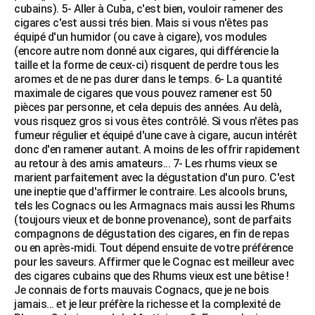
cubains). 5- Aller à Cuba, c'est bien, vouloir ramener des
cigares c'est aussi trés bien. Mais si vous n'êtes pas
équipé d'un humidor (ou cave à cigare), vos modules
(encore autre nom donné aux cigares, qui différencie la
taille et la forme de ceux-ci) risquent de perdre tous les
aromes et de ne pas durer dans le temps. 6- La quantité
maximale de cigares que vous pouvez ramener est 50
pièces par personne, et cela depuis des années. Au delà,
vous risquez gros si vous êtes contrôlé. Si vous n'êtes pas
fumeur régulier et équipé d'une cave à cigare, aucun intérêt
donc d'en ramener autant. A moins de les offrir rapidement
au retour à des amis amateurs... 7- Les rhums vieux se
marient parfaitement avec la dégustation d'un puro. C'est
une ineptie que d'affirmer le contraire. Les alcools bruns,
tels les Cognacs ou les Armagnacs mais aussi les Rhums
(toujours vieux et de bonne provenance), sont de parfaits
compagnons de dégustation des cigares, en fin de repas
ou en après-midi. Tout dépend ensuite de votre préférence
pour les saveurs. Affirmer que le Cognac est meilleur avec
des cigares cubains que des Rhums vieux est une bêtise !
Je connais de forts mauvais Cognacs, que je ne bois
jamais... et je leur préfère la richesse et la complexité de