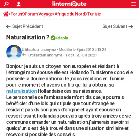
ACTUALITÉS
Forum
Forum Voyage
Afrique du Nord
Connexion
S'inscrire
Tunisie
Rechercher
Société
Education
Villes
Politique
Faits Divers
Monde
+
SPORT
Sujet Précédent
Sujet Suivant
Football
Cyclisme
Forum
Coupe du monde 2026
Tennis
Rugby
CULTURE
Naturalisation ?
Résolu
TNT
Cinéma
Musique
Programme TV
Streaming
Sorties cinéma
+
FINANCE
Utilisateur anonyme
-
Modifié le 8 juin 2010 à 18:24
Utilisateur anonyme -
1 oct. 2010 à 20:21
Impôts
Immobilier
Banque
Crédit
Retraite
Epargne
Risques naturels par ville
Assurance
AUTO
Bonjour je suis un citoyen non européen et résidant à
Réserver un essai
Berlines
Forum auto
Essais
Citadines
SUV
+
HIGH-TECH
l'étrangé mon épouse elle est Hollando Tunisiènne donc elle
possède la double nationalité ,nous résidons en Tunisie
Meilleur smartphone
Ordinateurs
Guide high-tech
Mobiles
Internet
Jeux vidéo
+
BRICOLAGE
pour le moment et avons un fils qui lui a obtenu sa
naturalisation
Hollandaise des sa naissance.
Aménagement intérieur
Cuisine
Jardinage
+
Forum
Extérieur
Salle de bains
Rangement
WEEK-END
Le personnelle de l'ambassade m'ont dis que je pourrais
bénéficier d'une lois qui stipule que tout étrangé ne
Escapades
Expositions
Week-end nature
Guides de France
Patrimoine
Musées
+
LIFESTYLE
résidant pas ds son pays d'origine et ayant épousé un
ressortissant hollandais pouvais après trois années de vie
Bien-être
Mode
+
Art de vivre
Loisirs
Modes de vie
SANTE
commune demander un naturalisation.j'aimerais savoir si
quelqu'un s'est déjà trouvé dans une situation similaire et
Guide de la santé
Médicaments
+
Alimentation
Maladies
Sommeil
VOYAGE
recevoir si possible des conseils.