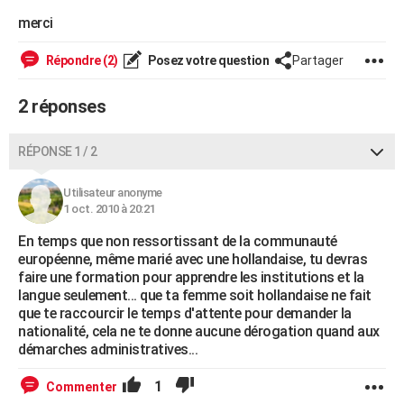
City break
Voyage de noces
Climat
Destinations
Voyage nature
Forum
+
merci
PHOTO
GUIDES D'ACHAT
Répondre (2)
Posez votre question
Partager
BONS PLANS
2 réponses
CARTE DE VOEUX
RÉPONSE 1 / 2
Carte Bonne année
Carte Pâques
Carte de Noël
Carte Saint-Valentin
Carte d'anniversaire
DICTIONNAIRE
Utilisateur anonyme
Biographies
Expressions
Dictionnaire
Citations
Proverbes
PROGRAMME TV
1 oct. 2010 à 20:21
En temps que non ressortissant de la communauté
COPAINS D'AVANT
européenne, même marié avec une hollandaise, tu devras
Se connecter
Collèges
Universités
Service militaire
S'inscrire
Lycées
Primaires
Entreprises
Avis de recherche
faire une formation pour apprendre les institutions et la
AVIS DE DÉCÈS
langue seulement... que ta femme soit hollandaise ne fait
que te raccourcir le temps d'attente pour demander la
FORUM
nationalité, cela ne te donne aucune dérogation quand aux
Lifestyle
Sport
Television
Cinema
Bricolage
Culture
Auto
Voyage
démarches administratives...
1
Commenter