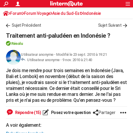
ACTUALITÉS
Forum
Forum Voyage
Asie du Sud-Est
Connexion
S'inscrire
Indonésie
Rechercher
Société
Education
Villes
Politique
Faits Divers
Monde
+
SPORT
Sujet Précédent
Sujet Suivant
Football
Cyclisme
Forum
Coupe du monde 2026
Tennis
Rugby
CULTURE
Traitement anti-paludéen en Indonésie ?
TNT
Cinéma
Musique
Programme TV
Streaming
Sorties cinéma
+
FINANCE
Résolu
Impôts
Immobilier
Banque
Crédit
Retraite
Epargne
Risques naturels par ville
Assurance
Utilisateur anonyme
-
Modifié le 23 sept. 2010 à 19:21
AUTO
Utilisateur anonyme -
9 nov. 2010 à 21:40
Réserver un essai
Berlines
Forum auto
Essais
Citadines
SUV
+
HIGH-TECH
Je dois me rendre pour trois semaines en Indonésie (Java,
Bali et Lombok) en novembre (début de la saison des
Meilleur smartphone
Ordinateurs
Guide high-tech
Mobiles
Internet
Jeux vidéo
+
BRICOLAGE
pluies), je voudrais savoir si le t'raitement anti-paludéen est
vraiment nécessaire. Ce dernier était conseillé pour le Sri
Aménagement intérieur
Cuisine
Jardinage
+
Forum
Extérieur
Salle de bains
Rangement
WEEK-END
Lanka où je me suis rendue en mars dernier. Je ne l'ai pas
pris et je n'ai pas eu de problème. Qu'en pensez-vous ?
Escapades
Expositions
Week-end nature
Guides de France
Patrimoine
Musées
+
LIFESTYLE
Répondre (15)
Posez votre question
Partager
Bien-être
Mode
+
Art de vivre
Loisirs
Modes de vie
SANTE
A voir également:
Guide de la santé
Médicaments
+
Alimentation
Maladies
Sommeil
VOYAGE