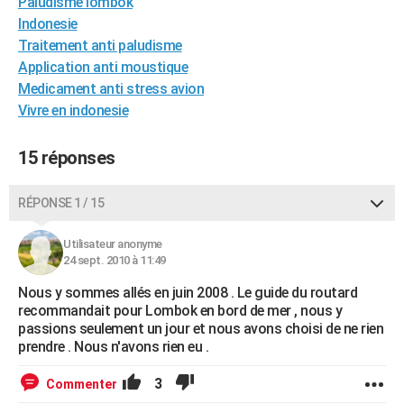
Paludisme lombok
City break
Voyage de noces
Climat
Destinations
Voyage nature
Forum
+
PHOTO
Indonesie
Traitement anti paludisme
GUIDES D'ACHAT
Application anti moustique
Medicament anti stress avion
BONS PLANS
Vivre en indonesie
CARTE DE VOEUX
15 réponses
Carte Bonne année
Carte Pâques
Carte de Noël
Carte Saint-Valentin
Carte d'anniversaire
DICTIONNAIRE
Biographies
Expressions
Dictionnaire
Citations
Proverbes
RÉPONSE 1 / 15
PROGRAMME TV
COPAINS D'AVANT
Utilisateur anonyme
24 sept. 2010 à 11:49
Se connecter
Collèges
Universités
Service militaire
S'inscrire
Lycées
Primaires
Entreprises
Avis de recherche
AVIS DE DÉCÈS
Nous y sommes allés en juin 2008 . Le guide du routard
recommandait pour Lombok en bord de mer , nous y
FORUM
passions seulement un jour et nous avons choisi de ne rien
prendre . Nous n'avons rien eu .
Lifestyle
Sport
Television
Cinema
Bricolage
Culture
Auto
Voyage
3
Commenter