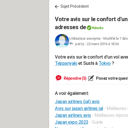
Sujet Précédent
Votre avis sur le confort d'u
adresses de
Résolu
Utilisateur anonyme
-
Modifié le 7 déc
patty -
22 mars 2016 à 18:36
Votre avis sur le confort d'un vol av
Teppanyaki
et Sushi à
Tokyo
?
Répondre (5)
Posez votre ques
A voir également:
Japan airlines (jal) avis
Avis sur japan airlines jal
- Meilleures
Japan airlines avis
- Meilleures répon
Japan expo 2023
- Guide