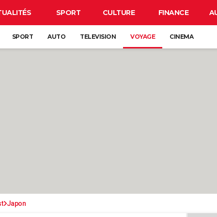
TUALITÉS
SPORT
CULTURE
FINANCE
A
SPORT
AUTO
TELEVISION
VOYAGE
CINEMA
st
Japon