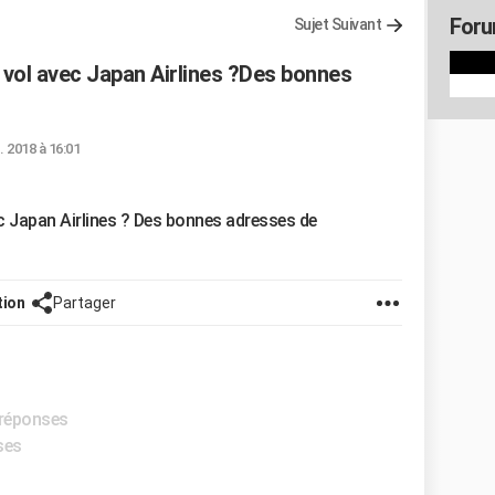
Foru
Sujet Suivant
n vol avec Japan Airlines ?Des bonnes
. 2018 à 16:01
ec Japan Airlines ? Des bonnes adresses de
tion
Partager
 réponses
ses