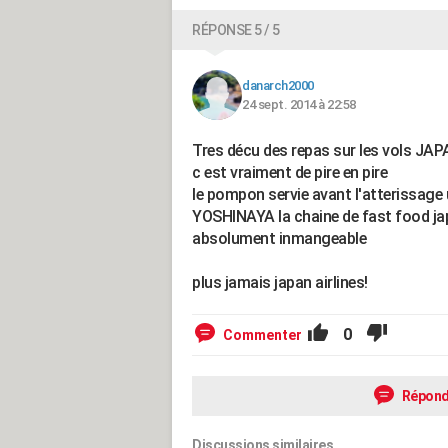
RÉPONSE 5 / 5
danarch2000
24 sept. 2014 à 22:58
Tres décu des repas sur les vols JA
c est vraiment de pire en pire
le pompon servie avant l'atterissage 
YOSHINAYA la chaine de fast food ja
absolument inmangeable
plus jamais japan airlines!
0
Commenter
Répond
Discussions similaires