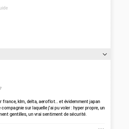
uide
7
r france, klm, delta, aeroflot... et évidemment japan
e compagnie sur laquelle j'ai pu voler : hyper propre, un
ent gentilles, un vrai sentiment de sécurité.