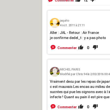
12
Commenter
jaquito
4 oct. 2011 à 21:11
Aller : JAL - Retour : Air France
je confirme dedel_t : y a pas photo
0
Commenter
MICHEL PARIS
Modifié par Chris 94 le 2/03/2016 00:4
Vraiment decu par les repas de japan
c est mauvais Les encas au milieu d
sucrées qui pue les oignons avec à l 
infecte ! Quant au pain il est pire que
0
Commenter