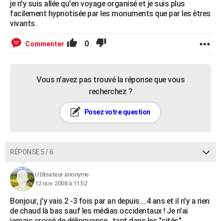
je n'y suis allée qu'en voyage organisé et je suis plus
facilement hypnotisée par les monuments que par les êtres
vivants.
0
Commenter
Vous n’avez pas trouvé la réponse que vous
recherchez ?
Posez votre question
RÉPONSE 5 / 6
Utilisateur anonyme
12 nov. 2008 à 11:52
Bonjour, j'y vais 2 -3 fois par an depuis....4 ans et il n'y a rien
de chaud là bas sauf les médias occidentaux ! Je n'ai
jamais croisé de délinquance , tant dans les "cités"