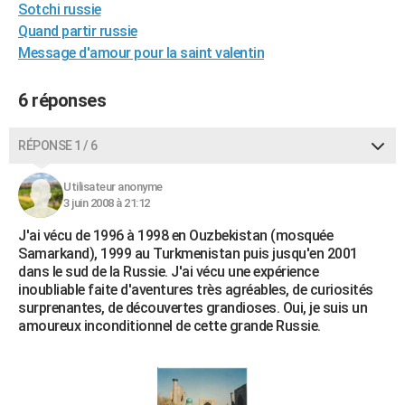
Sotchi russie
City break
Voyage de noces
Climat
Destinations
Voyage nature
Forum
+
PHOTO
Quand partir russie
Message d'amour pour la saint valentin
GUIDES D'ACHAT
BONS PLANS
6 réponses
CARTE DE VOEUX
RÉPONSE 1 / 6
Carte Bonne année
Carte Pâques
Carte de Noël
Carte Saint-Valentin
Carte d'anniversaire
DICTIONNAIRE
Utilisateur anonyme
Biographies
Expressions
Dictionnaire
Citations
Proverbes
3 juin 2008 à 21:12
PROGRAMME TV
J'ai vécu de 1996 à 1998 en Ouzbekistan (mosquée
COPAINS D'AVANT
Samarkand), 1999 au Turkmenistan puis jusqu'en 2001
dans le sud de la Russie. J'ai vécu une expérience
Se connecter
Collèges
Universités
Service militaire
S'inscrire
Lycées
Primaires
Entreprises
Avis de recherche
AVIS DE DÉCÈS
inoubliable faite d'aventures très agréables, de curiosités
surprenantes, de découvertes grandioses. Oui, je suis un
FORUM
amoureux inconditionnel de cette grande Russie.
Lifestyle
Sport
Television
Cinema
Bricolage
Culture
Auto
Voyage