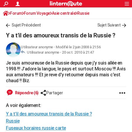
ACTUALITÉS
Forum
Forum Voyage
Asie centrale
Connexion
S'inscrire
Russie
Rechercher
Société
Education
Villes
Politique
Faits Divers
Monde
+
SPORT
Sujet Précédent
Sujet Suivant
Football
Cyclisme
Forum
Coupe du monde 2026
Tennis
Rugby
CULTURE
Y a t'il des amoureux transis de la Russie ?
TNT
Cinéma
Musique
Programme TV
Streaming
Sorties cinéma
+
FINANCE
Utilisateur anonyme
-
Modifié le 2 juin 2008 à 21:56
Utilisateur anonyme -
20 oct. 2010 à 21:47
Impôts
Immobilier
Banque
Crédit
Retraite
Epargne
Risques naturels par ville
Assurance
AUTO
Je suis amoureuse de la Russie depuis que j'y suis allée en
Réserver un essai
Berlines
Forum auto
Essais
Citadines
SUV
+
HIGH-TECH
1998 !!! J'adore la langue, le pays et surtout Moscou !!! Avis
aux amateurs !!! Et je reve d'y retourner depuis mais c'est
Meilleur smartphone
Ordinateurs
Guide high-tech
Mobiles
Internet
Jeux vidéo
+
BRICOLAGE
chaud !! Biz.
Aménagement intérieur
Cuisine
Jardinage
+
Forum
Extérieur
Salle de bains
Rangement
WEEK-END
Répondre (6)
Partager
Escapades
Expositions
Week-end nature
Guides de France
Patrimoine
Musées
+
LIFESTYLE
A voir également:
Y a t'il des amoureux transis de la Russie ?
Bien-être
Mode
+
Art de vivre
Loisirs
Modes de vie
SANTE
Russie
Guide de la santé
Médicaments
+
Alimentation
Maladies
Sommeil
VOYAGE
Fuseaux horaires russie carte