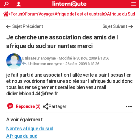
ACTUALITÉS
Forum
Forum Voyage
Afrique de l'est et australe
Connexion
S'inscrire
Afrique du Sud
Rechercher
Société
Education
Villes
Politique
Faits Divers
Monde
+
SPORT
Sujet Précédent
Sujet Suivant
Football
Cyclisme
Forum
Coupe du monde 2026
Tennis
Rugby
CULTURE
Je cherche une association des amis de l
TNT
Cinéma
Musique
Programme TV
Streaming
Sorties cinéma
+
afrique du sud sur nantes merci
FINANCE
Impôts
Immobilier
Banque
Crédit
Retraite
Epargne
Risques naturels par ville
Assurance
AUTO
Utilisateur anonyme
-
Modifié le 30 nov. 2009 à 18:56
Utilisateur anonyme -
26 déc. 2009 à 18:26
Réserver un essai
Berlines
Forum auto
Essais
Citadines
SUV
+
HIGH-TECH
je fait parti d une association l allée verte a saint sebastien
et nous voudrions faire une soirée sur l afrique du sud donc
Meilleur smartphone
Ordinateurs
Guide high-tech
Mobiles
Internet
Jeux vidéo
+
BRICOLAGE
tous les renseignement serai les bien venu mail
didier.leblond.44@free.fr
Aménagement intérieur
Cuisine
Jardinage
+
Forum
Extérieur
Salle de bains
Rangement
WEEK-END
Répondre (2)
Partager
Escapades
Expositions
Week-end nature
Guides de France
Patrimoine
Musées
+
LIFESTYLE
A voir également:
Bien-être
Mode
+
Art de vivre
Loisirs
Modes de vie
SANTE
Nantes afrique du sud
Guide de la santé
Médicaments
+
Alimentation
Maladies
Sommeil
VOYAGE
Afrique du sud