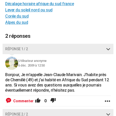
Décalage horaire afrique du sud france
City break
Voyage de noces
Climat
Destinations
Voyage nature
Forum
+
PHOTO
Lever du soleil nord ou sud
Corée du sud
GUIDES D'ACHAT
Alpes du sud
BONS PLANS
2 réponses
CARTE DE VOEUX
Carte Bonne année
Carte Pâques
Carte de Noël
Carte Saint-Valentin
Carte d'anniversaire
DICTIONNAIRE
RÉPONSE 1 / 2
Biographies
Expressions
Dictionnaire
Citations
Proverbes
PROGRAMME TV
Utilisateur anonyme
6 déc. 2009 à 12:50
COPAINS D'AVANT
Bonjour, Je m'appelle Jean-Claude Marivain. J'habite près
Se connecter
Collèges
Universités
Service militaire
S'inscrire
Lycées
Primaires
Entreprises
Avis de recherche
de Chemillé (49) et j'ai habité en Afrique du Sud pendant 12
AVIS DE DÉCÈS
ans. Si vous avez des questions auxquelles je pourrais
éventuellement répondre, n'hésitez pas.
FORUM
Lifestyle
Sport
Television
Cinema
Bricolage
Culture
Auto
Voyage
0
Commenter
RÉPONSE 2 / 2