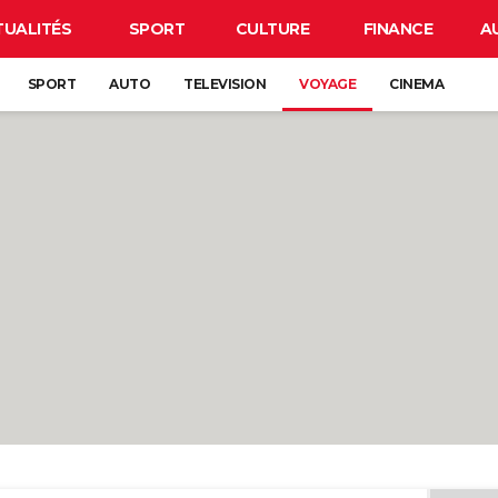
TUALITÉS
SPORT
CULTURE
FINANCE
A
SPORT
AUTO
TELEVISION
VOYAGE
CINEMA