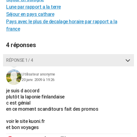
City break
Voyage de noces
Climat
Destinations
Voyage nature
Forum
+
Lune par rapport a la terre
PHOTO
Séjour en pays cathare
GUIDES D'ACHAT
Pays avec le plus de decalage horaire par rapport a la
france
BONS PLANS
4 réponses
CARTE DE VOEUX
Carte Bonne année
Carte Pâques
Carte de Noël
Carte Saint-Valentin
Carte d'anniversaire
DICTIONNAIRE
RÉPONSE 1 / 4
Biographies
Expressions
Dictionnaire
Citations
Proverbes
PROGRAMME TV
Utilisateur anonyme
20 janv. 2009 à 19:26
COPAINS D'AVANT
je suis d accord
Se connecter
Collèges
Universités
Service militaire
S'inscrire
Lycées
Primaires
Entreprises
Avis de recherche
AVIS DE DÉCÈS
plutôt la laponie finlandaise
c est génial
FORUM
en ce moment scanditours fait des promos
Lifestyle
Sport
Television
Cinema
Bricolage
Culture
Auto
Voyage
voir le site kuoni.fr
et bon voyages