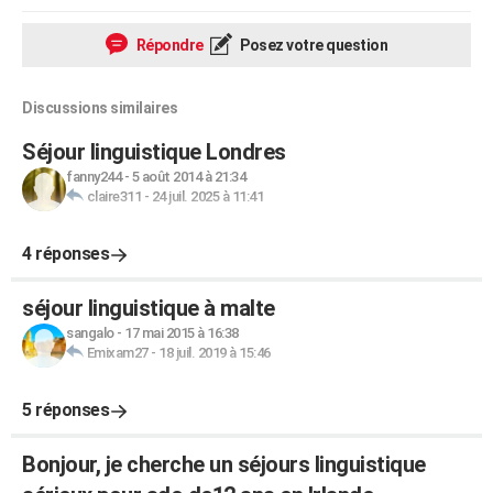
Répondre
Posez votre question
Discussions similaires
Séjour linguistique Londres
fanny244
-
5 août 2014 à 21:34
claire311
-
24 juil. 2025 à 11:41
4 réponses
séjour linguistique à malte
sangalo
-
17 mai 2015 à 16:38
Emixam27
-
18 juil. 2019 à 15:46
5 réponses
Bonjour, je cherche un séjours linguistique