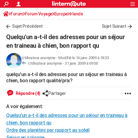
ACTUALITÉS
Forum
Forum Voyage
Europe
Connexion
S'inscrire
Irlande
Rechercher
Société
Education
Villes
Politique
Faits Divers
Monde
+
SPORT
Sujet Précédent
Sujet Suivant
Football
Cyclisme
Forum
Coupe du monde 2026
Tennis
Rugby
CULTURE
Quelqu'un a-t-il des adresses pour un séjour
TNT
Cinéma
Musique
Programme TV
Streaming
Sorties cinéma
+
en traineau à chien, bon rapport qu
FINANCE
Impôts
Immobilier
Banque
Crédit
Retraite
Epargne
Risques naturels par ville
Assurance
AUTO
Utilisateur anonyme
-
Modifié le 16 janv. 2009 à 18:33
Utilisateur anonyme -
31 janv. 2009 à 09:50
Réserver un essai
Berlines
Forum auto
Essais
Citadines
SUV
+
HIGH-TECH
quelqu'un a-t-il des adresses pour un séjour en traineau à
chien, bon rapport qualité/prix?
Meilleur smartphone
Ordinateurs
Guide high-tech
Mobiles
Internet
Jeux vidéo
+
BRICOLAGE
Répondre (4)
Partager
Aménagement intérieur
Cuisine
Jardinage
+
Forum
Extérieur
Salle de bains
Rangement
WEEK-END
A voir également:
Escapades
Expositions
Week-end nature
Guides de France
Patrimoine
Musées
+
LIFESTYLE
Quelqu'un a-t-il des adresses pour un séjour en traineau à
Bien-être
Mode
+
Art de vivre
Loisirs
Modes de vie
SANTE
chien, bon rapport qu
Ordre des planètes par rapport au soleil
Guide de la santé
Médicaments
+
Alimentation
Maladies
Sommeil
VOYAGE
Sejour en sologne