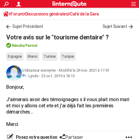
ACTUALITÉS
Forum
Discussions générales
Connexion
S'inscrire
Café de la Gare
Rechercher
Société
Education
Villes
Politique
Faits Divers
Monde
+
SPORT
Sujet Précédent
Sujet Suivant
Football
Cyclisme
Forum
Coupe du monde 2026
Tennis
Rugby
CULTURE
Votre avis sur le "tourisme dentaire" ?
TNT
Cinéma
Musique
Programme TV
Streaming
Sorties cinéma
+
FINANCE
Résolu/Fermé
Impôts
Immobilier
Banque
Crédit
Retraite
Epargne
Risques naturels par ville
Assurance
Espagne
Maroc
Tunisie
Turquie
AUTO
Réserver un essai
Berlines
Forum auto
Essais
Citadines
SUV
+
HIGH-TECH
Utilisateur anonyme
-
Modifié le 29 nov. 2021 à 17:47
Lynda -
22 oct. 2019 à 18:13
Meilleur smartphone
Ordinateurs
Guide high-tech
Mobiles
Internet
Jeux vidéo
+
BRICOLAGE
Bonjour,
Aménagement intérieur
Cuisine
Jardinage
+
Forum
Extérieur
Salle de bains
Rangement
WEEK-END
J'aimerais avoir des témoignages s il vous plait mon mari
et moi y allons cet ete et j'ai déjà fait les premières
Escapades
Expositions
Week-end nature
Guides de France
Patrimoine
Musées
+
LIFESTYLE
démarches...
Bien-être
Mode
+
Art de vivre
Loisirs
Modes de vie
SANTE
Merci
Guide de la santé
Médicaments
+
Alimentation
Maladies
Sommeil
VOYAGE
Posez votre question
Partager