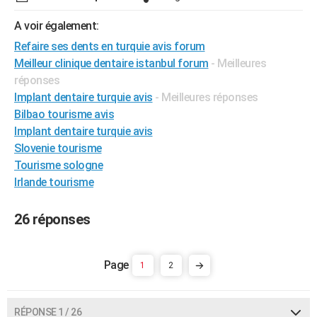
City break
Voyage de noces
Climat
Destinations
Voyage nature
Forum
+
PHOTO
A voir également:
Refaire ses dents en turquie avis forum
GUIDES D'ACHAT
Meilleur clinique dentaire istanbul forum
- Meilleures
BONS PLANS
réponses
Implant dentaire turquie avis
- Meilleures réponses
CARTE DE VOEUX
Bilbao tourisme avis
Carte Bonne année
Carte Pâques
Carte de Noël
Carte Saint-Valentin
Carte d'anniversaire
Implant dentaire turquie avis
DICTIONNAIRE
Slovenie tourisme
Biographies
Expressions
Dictionnaire
Citations
Proverbes
PROGRAMME TV
Tourisme sologne
Irlande tourisme
COPAINS D'AVANT
Se connecter
Collèges
Universités
Service militaire
S'inscrire
Lycées
Primaires
Entreprises
Avis de recherche
26 réponses
AVIS DE DÉCÈS
FORUM
1
2
Lifestyle
Sport
Television
Cinema
Bricolage
Culture
Auto
Voyage
RÉPONSE 1 / 26