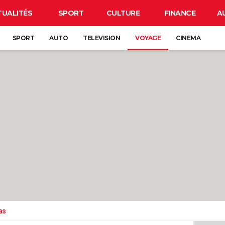
TUALITÉS
SPORT
CULTURE
FINANCE
A
SPORT
AUTO
TELEVISION
VOYAGE
CINEMA
as