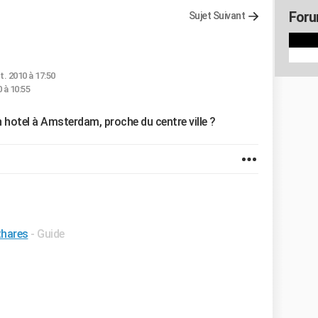
Foru
Sujet Suivant
t. 2010 à 17:50
 à 10:55
 hotel à Amsterdam, proche du centre ville ?
thares
- Guide