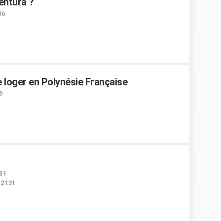
entura ?
36
e loger en Polynésie Française
9
:31
 21:31