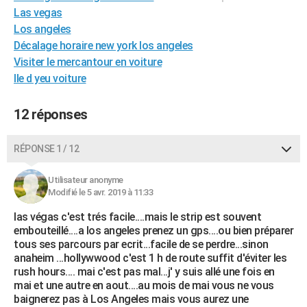
Las vegas
City break
Voyage de noces
Climat
Destinations
Voyage nature
Forum
+
PHOTO
Los angeles
GUIDES D'ACHAT
Décalage horaire new york los angeles
Visiter le mercantour en voiture
BONS PLANS
Ile d yeu voiture
CARTE DE VOEUX
12 réponses
Carte Bonne année
Carte Pâques
Carte de Noël
Carte Saint-Valentin
Carte d'anniversaire
DICTIONNAIRE
RÉPONSE 1 / 12
Biographies
Expressions
Dictionnaire
Citations
Proverbes
PROGRAMME TV
Utilisateur anonyme
COPAINS D'AVANT
Modifié le 5 avr. 2019 à 11:33
Se connecter
Collèges
Universités
Service militaire
S'inscrire
Lycées
Primaires
Entreprises
Avis de recherche
AVIS DE DÉCÈS
las végas c'est trés facile....mais le strip est souvent
embouteillé....a los angeles prenez un gps....ou bien préparer
FORUM
tous ses parcours par ecrit...facile de se perdre...sinon
anaheim ...hollywwood c'est 1 h de route suffit d'éviter les
Lifestyle
Sport
Television
Cinema
Bricolage
Culture
Auto
Voyage
rush hours.... mai c'est pas mal...j' y suis allé une fois en
mai et une autre en aout....au mois de mai vous ne vous
baignerez pas à Los Angeles mais vous aurez une