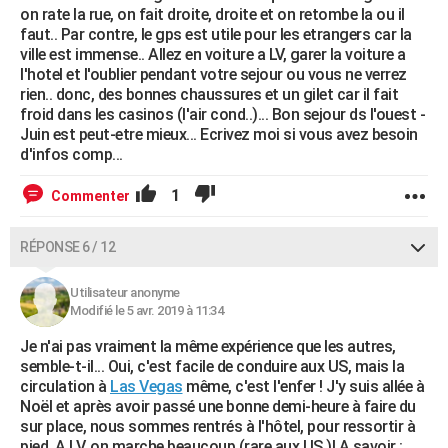
on rate la rue, on fait droite, droite et on retombe la ou il
faut.. Par contre, le gps est utile pour les etrangers car la
ville est immense.. Allez en voiture a LV, garer la voiture a
l'hotel et l'oublier pendant votre sejour ou vous ne verrez
rien.. donc, des bonnes chaussures et un gilet car il fait
froid dans les casinos (l'air cond..)... Bon sejour ds l'ouest -
Juin est peut-etre mieux... Ecrivez moi si vous avez besoin
d'infos comp...
1
Commenter
RÉPONSE 6 / 12
Utilisateur anonyme
Modifié le 5 avr. 2019 à 11:34
Je n'ai pas vraiment la même expérience que les autres,
semble-t-il... Oui, c'est facile de conduire aux US, mais la
circulation à
Las Vegas
même, c'est l'enfer ! J'y suis allée à
Noël et après avoir passé une bonne demi-heure à faire du
sur place, nous sommes rentrés à l'hôtel, pour ressortir à
pied. A LV, on marche beaucoup (rare aux US.)! A savoir :