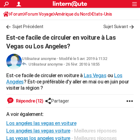
ACTUALITÉS
Forum
Forum Voyage
Amérique du Nord
Connexion
S'inscrire
Etats-Unis
Rechercher
Société
Education
Villes
Politique
Faits Divers
Monde
+
SPORT
Sujet Précédent
Sujet Suivant
Football
Cyclisme
Forum
Coupe du monde 2026
Tennis
Rugby
CULTURE
Est-ce facile de circuler en voiture à Las
TNT
Cinéma
Musique
Programme TV
Streaming
Sorties cinéma
+
Vegas ou Los Angeles?
FINANCE
Impôts
Immobilier
Banque
Crédit
Retraite
Epargne
Risques naturels par ville
Assurance
AUTO
Utilisateur anonyme
-
Modifié le 5 avr. 2019 à 11:32
Utilisateur anonyme -
26 févr. 2010 à 18:55
Réserver un essai
Berlines
Forum auto
Essais
Citadines
SUV
+
HIGH-TECH
Est-ce facile de circuler en voiture à
Las Vegas
ou
Los
Angeles
? Est-ce préférable d'y aller en mai ou en juin pour
Meilleur smartphone
Ordinateurs
Guide high-tech
Mobiles
Internet
Jeux vidéo
+
BRICOLAGE
visiter la région ?
Aménagement intérieur
Cuisine
Jardinage
+
Forum
Extérieur
Salle de bains
Rangement
WEEK-END
Répondre (12)
Partager
Escapades
Expositions
Week-end nature
Guides de France
Patrimoine
Musées
+
LIFESTYLE
A voir également:
Bien-être
Mode
+
Art de vivre
Loisirs
Modes de vie
SANTE
Los angeles las vegas en voiture
Los angeles las vegas voiture
- Meilleures réponses
Guide de la santé
Médicaments
+
Alimentation
Maladies
Sommeil
VOYAGE
Las vegas los angeles voiture
- Meilleures réponses