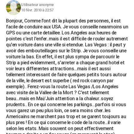
Utilisateur anonyme
10 févr. 2010 à 22:57
Bonjour, Comme l'ont dit la plupart des personnes, il est
facile de conduire aux USA. Je vous conseille neanmoins un
GPS ou une carte detaillee. Los Angeles aux heures de
pointes c'est l'enfer..mais il est difficile de rouler autrement
qu'en voiture dans une ville si etendue. Las Vegas : il peut y
avoir des embouteillages sur le Strip. Je vous conseille une
voiture la bas. En effet, il est plus sympa de parcourir le
Strip a pied evidemment, s'arreter a chaque grand hotel et
voir leurs differentes attractions...mais il est aussi
tellement interessant de faire quelques petits tours autour
de la ville, le desert est superbe ( red rock canyon par
exemple).. Ferez-vous la route Las Vegas /Los Angeles
avec visite de la Vallee de la Mort ? C'est tellement
beau...mais en Mai/Juin attention a la chaleur..soyez
prudents.. En ce qui concerne les parkings...parfois si vous
vous garez un peu plus loin, ce sera moins cher..les
Americains ne marchent pas trop et se garent toujours au
plus pres ! En ce qui concerne le code de la route...il varie
selon les etats. Mais souvent on peut effectivement