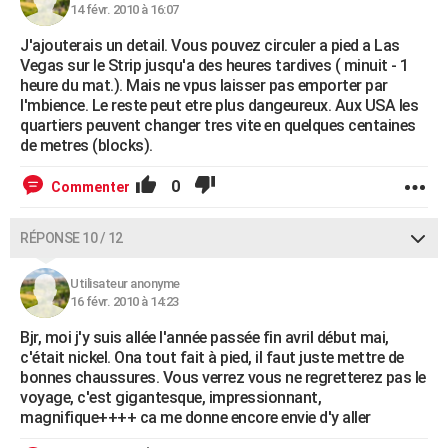
14 févr. 2010 à 16:07
J'ajouterais un detail. Vous pouvez circuler a pied a Las
Vegas sur le Strip jusqu'a des heures tardives ( minuit - 1
heure du mat.). Mais ne vpus laisser pas emporter par
l'mbience. Le reste peut etre plus dangeureux. Aux USA les
quartiers peuvent changer tres vite en quelques centaines
de metres (blocks).
0
Commenter
RÉPONSE 10 / 12
Utilisateur anonyme
16 févr. 2010 à 14:23
Bjr, moi j'y suis allée l'année passée fin avril début mai,
c'était nickel. Ona tout fait à pied, il faut juste mettre de
bonnes chaussures. Vous verrez vous ne regretterez pas le
voyage, c'est gigantesque, impressionnant,
magnifique++++ ca me donne encore envie d'y aller