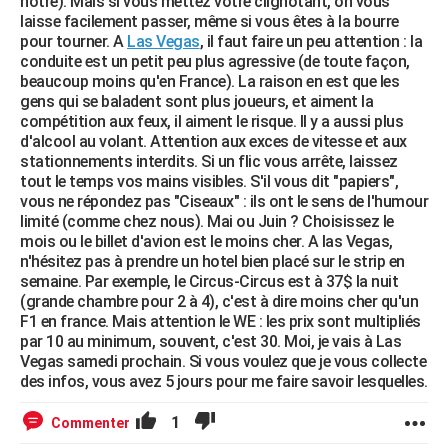
notre). Mais si vous mettez votre clignotant, on vous
laisse facilement passer, même si vous êtes à la bourre
pour tourner. A
Las Vegas
, il faut faire un peu attention : la
conduite est un petit peu plus agressive (de toute façon,
beaucoup moins qu'en France). La raison en est que les
gens qui se baladent sont plus joueurs, et aiment la
compétition aux feux, il aiment le risque. Il y a aussi plus
d'alcool au volant. Attention aux exces de vitesse et aux
stationnements interdits. Si un flic vous arrête, laissez
tout le temps vos mains visibles. S'il vous dit "papiers",
vous ne répondez pas "Ciseaux" : ils ont le sens de l'humour
limité (comme chez nous). Mai ou Juin ? Choisissez le
mois ou le billet d'avion est le moins cher. A las Vegas,
n'hésitez pas à prendre un hotel bien placé sur le strip en
semaine. Par exemple, le Circus-Circus est à 37$ la nuit
(grande chambre pour 2 à 4), c'est à dire moins cher qu'un
F1 en france. Mais attention le WE : les prix sont multipliés
par 10 au minimum, souvent, c'est 30. Moi, je vais à Las
Vegas samedi prochain. Si vous voulez que je vous collecte
des infos, vous avez 5 jours pour me faire savoir lesquelles.
1
Commenter