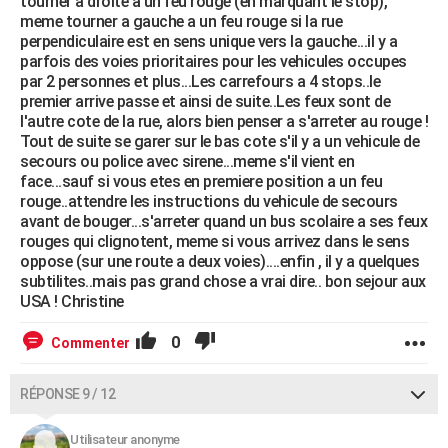
tourner a droite a un feu rouge (en marquant le stop),
meme tourner a gauche a un feu rouge si la rue
perpendiculaire est en sens unique vers la gauche...il y a
parfois des voies prioritaires pour les vehicules occupes
par 2 personnes et plus...Les carrefours a 4 stops..le
premier arrive passe et ainsi de suite..Les feux sont de
l'autre cote de la rue, alors bien penser a s'arreter au rouge !
Tout de suite se garer sur le bas cote s'il y a un vehicule de
secours ou police avec sirene...meme s'il vient en
face...sauf si vous etes en premiere position a un feu
rouge..attendre les instructions du vehicule de secours
avant de bouger...s'arreter quand un bus scolaire a ses feux
rouges qui clignotent, meme si vous arrivez dans le sens
oppose (sur une route a deux voies)....enfin , il y a quelques
subtilites..mais pas grand chose a vrai dire.. bon sejour aux
USA ! Christine
0
Commenter
RÉPONSE 9 / 12
Utilisateur anonyme