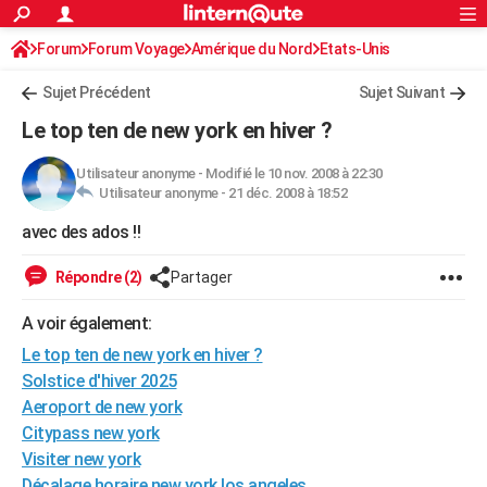
ACTUALITÉS
Forum
Forum Voyage
Amérique du Nord
Connexion
S'inscrire
Etats-Unis
Rechercher
Société
Education
Villes
Politique
Faits Divers
Monde
+
SPORT
Sujet Précédent
Sujet Suivant
Football
Cyclisme
Forum
Coupe du monde 2026
Tennis
Rugby
CULTURE
Le top ten de new york en hiver ?
TNT
Cinéma
Musique
Programme TV
Streaming
Sorties cinéma
+
FINANCE
Utilisateur anonyme
-
Modifié le 10 nov. 2008 à 22:30
Utilisateur anonyme -
21 déc. 2008 à 18:52
Impôts
Immobilier
Banque
Crédit
Retraite
Epargne
Risques naturels par ville
Assurance
AUTO
avec des ados !!
Réserver un essai
Berlines
Forum auto
Essais
Citadines
SUV
+
HIGH-TECH
Répondre (2)
Partager
Meilleur smartphone
Ordinateurs
Guide high-tech
Mobiles
Internet
Jeux vidéo
+
BRICOLAGE
A voir également:
Aménagement intérieur
Cuisine
Jardinage
+
Forum
Extérieur
Salle de bains
Rangement
WEEK-END
Le top ten de new york en hiver ?
Escapades
Expositions
Week-end nature
Guides de France
Patrimoine
Musées
+
Solstice d'hiver 2025
LIFESTYLE
Aeroport de new york
Bien-être
Mode
+
Art de vivre
Loisirs
Modes de vie
SANTE
Citypass new york
Visiter new york
Guide de la santé
Médicaments
+
Alimentation
Maladies
Sommeil
VOYAGE
Décalage horaire new york los angeles