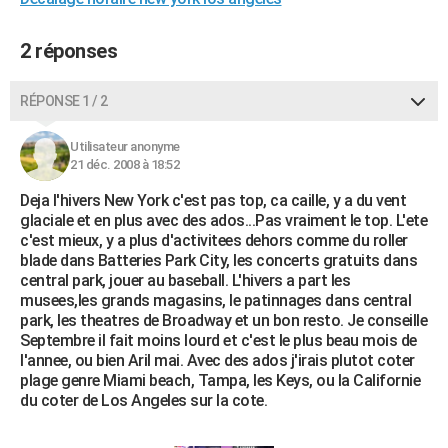
City break
Voyage de noces
Climat
Destinations
Voyage nature
Forum
+
PHOTO
2 réponses
GUIDES D'ACHAT
RÉPONSE 1 / 2
BONS PLANS
CARTE DE VOEUX
Utilisateur anonyme
21 déc. 2008 à 18:52
Carte Bonne année
Carte Pâques
Carte de Noël
Carte Saint-Valentin
Carte d'anniversaire
DICTIONNAIRE
Deja l'hivers New York c'est pas top, ca caille, y a du vent
glaciale et en plus avec des ados...Pas vraiment le top. L'ete
Biographies
Expressions
Dictionnaire
Citations
Proverbes
PROGRAMME TV
c'est mieux, y a plus d'activitees dehors comme du roller
blade dans Batteries Park City, les concerts gratuits dans
COPAINS D'AVANT
central park, jouer au baseball. L'hivers a part les
musees,les grands magasins, le patinnages dans central
Se connecter
Collèges
Universités
Service militaire
S'inscrire
Lycées
Primaires
Entreprises
Avis de recherche
AVIS DE DÉCÈS
park, les theatres de Broadway et un bon resto. Je conseille
Septembre il fait moins lourd et c'est le plus beau mois de
FORUM
l'annee, ou bien Aril mai. Avec des ados j'irais plutot coter
plage genre Miami beach, Tampa, les Keys, ou la Californie
Lifestyle
Sport
Television
Cinema
Bricolage
Culture
Auto
Voyage
du coter de Los Angeles sur la cote.