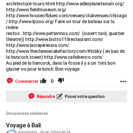
architecture-tours.html http://www.adlerplanetarium.org/
http://www.fieldmuseum.org/
http://www.houseofblues.com/venues/clubvenues/chicago
/ http://www.lpzoo.org/ Faire un tour de bateau sur la
rivière.
restos : http://www.petterinos.com/ (ouvert tard, quartier
théatre)) http://www.bistro110restaurant.com/
http://www.lacreperieusa.com/
http://www.thecheesecakefactory.com/#lobby ( en bas de
la hancock tower) http://www.cafeiberico.com/
Au pied de la hancock, dans la fosse il y a un très bon
glacier ou pour le lunch. Bon voyage
0
Commenter
Répondre
Posez votre question
Discussions similaires
Voyage à Bali
donatienGa
-
26 juil. 2024 à 06:34