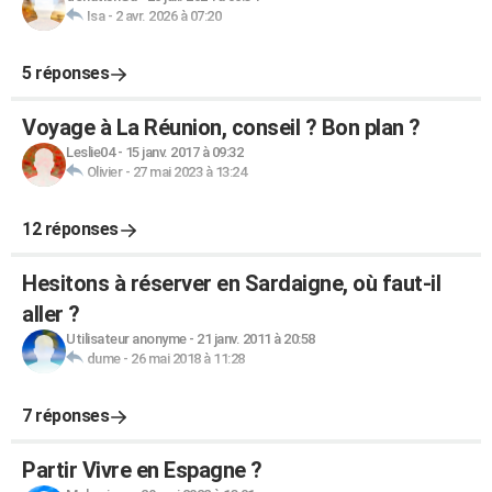
Isa
-
2 avr. 2026 à 07:20
5 réponses
Voyage à La Réunion, conseil ? Bon plan ?
Leslie04
-
15 janv. 2017 à 09:32
Olivier
-
27 mai 2023 à 13:24
12 réponses
Hesitons à réserver en Sardaigne, où faut-il
aller ?
Utilisateur anonyme
-
21 janv. 2011 à 20:58
dume
-
26 mai 2018 à 11:28
7 réponses
Partir Vivre en Espagne ?