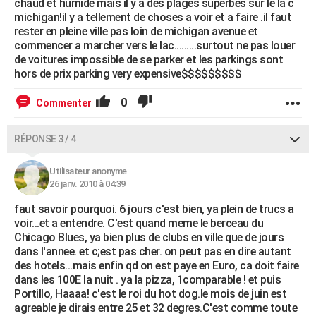
chaud et humide mais il y a des plages superbes sur le la c
michigan!il y a tellement de choses a voir et a faire .il faut
rester en pleine ville pas loin de michigan avenue et
commencer a marcher vers le lac.........surtout ne pas louer
de voitures impossible de se parker et les parkings sont
hors de prix parking very expensive$$$$$$$$$
0
Commenter
RÉPONSE 3 / 4
Utilisateur anonyme
26 janv. 2010 à 04:39
faut savoir pourquoi. 6 jours c'est bien, ya plein de trucs a
voir...et a entendre. C'est quand meme le berceau du
Chicago Blues, ya bien plus de clubs en ville que de jours
dans l'annee. et c;est pas cher. on peut pas en dire autant
des hotels...mais enfin qd on est paye en Euro, ca doit faire
dans les 100E la nuit . ya la pizza, 1comparable ! et puis
Portillo, Haaaa! c'est le roi du hot dog.le mois de juin est
agreable je dirais entre 25 et 32 degres.C'est comme toute