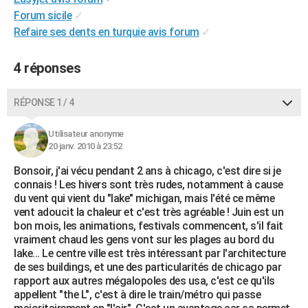
City break
Voyage de noces
Climat
Destinations
Voyage nature
Forum
+
Forum sicile
✓
PHOTO
Refaire ses dents en turquie avis forum
✓
GUIDES D'ACHAT
4 réponses
BONS PLANS
CARTE DE VOEUX
RÉPONSE 1 / 4
Carte Bonne année
Carte Pâques
Carte de Noël
Carte Saint-Valentin
Carte d'anniversaire
DICTIONNAIRE
Utilisateur anonyme
20 janv. 2010 à 23:52
Biographies
Expressions
Dictionnaire
Citations
Proverbes
PROGRAMME TV
Bonsoir, j'ai vécu pendant 2 ans à chicago, c'est dire si je
COPAINS D'AVANT
connais ! Les hivers sont très rudes, notamment à cause
du vent qui vient du "lake" michigan, mais l'été ce même
Se connecter
Collèges
Universités
Service militaire
S'inscrire
Lycées
Primaires
Entreprises
Avis de recherche
vent adoucit la chaleur et c'est très agréable ! Juin est un
AVIS DE DÉCÈS
bon mois, les animations, festivals commencent, s'il fait
vraiment chaud les gens vont sur les plages au bord du
FORUM
lake... Le centre ville est très intéressant par l'architecture
Lifestyle
Sport
Television
Cinema
Bricolage
Culture
Auto
Voyage
de ses buildings, et une des particularités de chicago par
rapport aux autres mégalopoles des usa, c'est ce qu'ils
appellent "the L", c'est à dire le train/métro qui passe