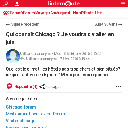
ACTUALITÉS
Forum
Forum Voyage
Amérique du Nord
Connexion
S'inscrire
Etats-Unis
Rechercher
Société
Education
Villes
Politique
Faits Divers
Monde
+
SPORT
Sujet Précédent
Sujet Suivant
Football
Cyclisme
Forum
Coupe du monde 2026
Tennis
Rugby
CULTURE
Qui connaît Chicago ? Je voudrais y aller en
TNT
Cinéma
Musique
Programme TV
Streaming
Sorties cinéma
+
juin.
FINANCE
Impôts
Immobilier
Banque
Crédit
Retraite
Epargne
Risques naturels par ville
Assurance
AUTO
Utilisateur anonyme
-
Modifié le 16 janv. 2010 à 10:44
Utilisateur anonyme -
7 févr. 2010 à 19:44
Réserver un essai
Berlines
Forum auto
Essais
Citadines
SUV
+
HIGH-TECH
Quel est le climat, les hôtels pas trop chers et bien situés?
ce qu'il faut voir en 6 jours? Merci pour vos réponses.
Meilleur smartphone
Ordinateurs
Guide high-tech
Mobiles
Internet
Jeux vidéo
+
BRICOLAGE
Répondre (4)
Partager
Aménagement intérieur
Cuisine
Jardinage
+
Forum
Extérieur
Salle de bains
Rangement
WEEK-END
A voir également:
Escapades
Expositions
Week-end nature
Guides de France
Patrimoine
Musées
+
LIFESTYLE
Chicago forum
Bien-être
Mode
+
Art de vivre
Loisirs
Modes de vie
SANTE
Médicament peur avion forum
Visiter chicago
Guide de la santé
Médicaments
+
Alimentation
Maladies
Sommeil
VOYAGE
Easyjet avis forum
✓