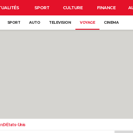
TUALITÉS
SPORT
CULTURE
FINANCE
A
SPORT
AUTO
TELEVISION
VOYAGE
CINEMA
ord
Etats-Unis