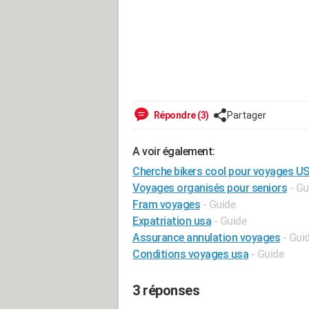
Répondre (3)
Partager
A voir également:
Cherche bikers cool pour voyages U
Voyages organisés pour seniors
- Gu
Fram voyages
- Guide
Expatriation usa
- Guide
Assurance annulation voyages
- Gui
Conditions voyages usa
- Guide
3 réponses