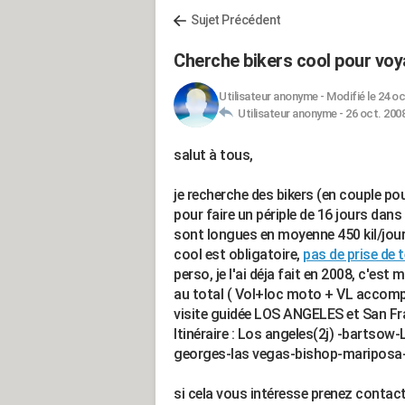
Sujet Précédent
Cherche bikers cool pour vo
Utilisateur anonyme
-
Modifié le 24 oc
Utilisateur anonyme -
26 oct. 2008
salut à tous,
je recherche des bikers (en couple pou
pour faire un périple de 16 jours dans
sont longues en moyenne 450 kil/jour (
cool est obligatoire,
pas de prise de 
perso, je l'ai déja fait en 2008, c'es
au total ( Vol+loc moto + VL accom
visite guidée LOS ANGELES et San Fr
Itinéraire : Los angeles(2j) -barts
georges-las vegas-bishop-mariposa- sa
si cela vous intéresse prenez contact