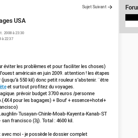
Foru
Sujet Suivant
yages USA
t. 2008 à 23:30
 à 22:37
r éviter les problèmes et pour faciliter les choses)
 l'ouest américain en juin 2009. attention ! les étapes
jusqu'à 550 kil) donc petit rouleur s'abstenir. ¨être
tête
et surtout profitez du voyages.
t magique. prévoir budget 3700 euros /personne
p.(4X4 pour les bagages) + Bouf + essence+hotel+
ancisco)
ow-Laughlin-Tusayan-Chinle-Moab-Kayenta-Kanab-ST
n francisco (3j). Total : 4600 kil.
 avec moi - je possède le dossier complet