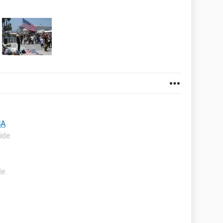
SA
ide
de