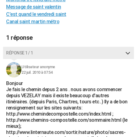
City break
Voyage de noces
Climat
Destinations
Voyage nature
Forum
+
Message de saint valentin
PHOTO
C'est quand le vendredi saint
GUIDES D'ACHAT
Canal saint martin métro
BONS PLANS
1 réponse
CARTE DE VOEUX
RÉPONSE 1 / 1
Carte Bonne année
Carte Pâques
Carte de Noël
Carte Saint-Valentin
Carte d'anniversaire
DICTIONNAIRE
Utilisateur anonyme
Biographies
Expressions
Dictionnaire
Citations
Proverbes
PROGRAMME TV
22 juil. 2010 à 07:54
COPAINS D'AVANT
Bonjour
Je fais le chemin depus 2 ans . nous avons commencer
Se connecter
Collèges
Universités
Service militaire
S'inscrire
Lycées
Primaires
Entreprises
Avis de recherche
AVIS DE DÉCÈS
depuis VEZELAY mais il existe beaucoup d'autres
itinéraires. (depuis Paris, Chartres, tours etc..) Ily a de bon
FORUM
rensignement sur les sites suivants:
http://www.chemindecompostelle.com/index.html ;
Lifestyle
Sport
Television
Cinema
Bricolage
Culture
Auto
Voyage
http://www.chemins-compostelle.com/sommaire.html (le
mieux);
http://www.linternaute.com/sortir/nature/photo/sacres-