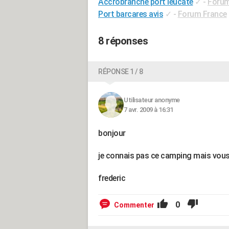
Accrobranche port leucate
✓
-
Forum
Port barcares avis
✓
-
Forum France
8 réponses
RÉPONSE 1 / 8
Utilisateur anonyme
7 avr. 2009 à 16:31
bonjour
je connais pas ce camping mais vous 
frederic
0
Commenter