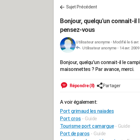
Sujet Précédent
Bonjour, quelqu'un connait-i
pensez-vous
Utilisateur anonyme
-
Modifié le 6 avr.
Utilisateur anonyme -
14 avr. 2009
Bonjour, quelqu'un connait-il le cam
maisonnettes ? Par avance, merci.
Répondre (8)
Partager
A voir également:
Port grimaud les naiades
Port cros
- Guide
Tourisme port camargue
- Guide
Port de paros
- Guide