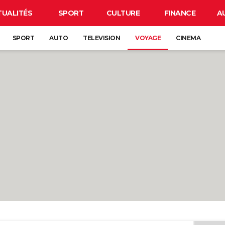
TUALITÉS
SPORT
CULTURE
FINANCE
A
SPORT
AUTO
TELEVISION
VOYAGE
CINEMA