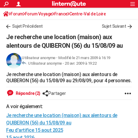
ACTUALITÉS
Forum
Forum Voyage
France
Connexion
S'inscrire
Centre-Val de Loire
Rechercher
Société
Education
Villes
Politique
Faits Divers
Monde
+
SPORT
Sujet Précédent
Sujet Suivant
Football
Cyclisme
Forum
Coupe du monde 2026
Tennis
Rugby
CULTURE
Je recherche une location (maison) aux
TNT
Cinéma
Musique
Programme TV
Streaming
Sorties cinéma
+
alentours de QUIBERON (56) du 15/08/09 au
FINANCE
Impôts
Immobilier
Banque
Crédit
Retraite
Epargne
Risques naturels par ville
Assurance
AUTO
Utilisateur anonyme
-
Modifié le 21 mars 2009 à 16:19
Utilisateur anonyme -
20 avr. 2009 à 19:22
Réserver un essai
Berlines
Forum auto
Essais
Citadines
SUV
+
HIGH-TECH
Je recherche une location (maison) aux alentours de
QUIBERON (56) du 15/08/09 au 29/08/09, pour 4 personnes.
Meilleur smartphone
Ordinateurs
Guide high-tech
Mobiles
Internet
Jeux vidéo
+
BRICOLAGE
Répondre (2)
Partager
Aménagement intérieur
Cuisine
Jardinage
+
Forum
Extérieur
Salle de bains
Rangement
WEEK-END
A voir également:
Escapades
Expositions
Week-end nature
Guides de France
Patrimoine
Musées
+
LIFESTYLE
Je recherche une location (maison) aux alentours de
Bien-être
Mode
+
Art de vivre
Loisirs
Modes de vie
SANTE
QUIBERON (56) du 15/08/09 au
Feu d'artifice 15 aout 2025
Guide de la santé
Médicaments
+
Alimentation
Maladies
Sommeil
VOYAGE
15 aout 2026