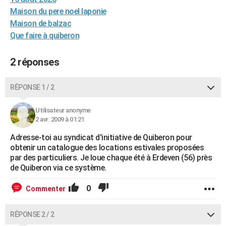
City break
Voyage de noces
Climat
Destinations
Voyage nature
Forum
+
Maison du pere noel laponie
PHOTO
Maison de balzac
GUIDES D'ACHAT
Que faire à quiberon
BONS PLANS
2 réponses
CARTE DE VOEUX
RÉPONSE 1 / 2
Carte Bonne année
Carte Pâques
Carte de Noël
Carte Saint-Valentin
Carte d'anniversaire
DICTIONNAIRE
Utilisateur anonyme
Biographies
Expressions
Dictionnaire
Citations
Proverbes
PROGRAMME TV
2 avr. 2009 à 01:21
COPAINS D'AVANT
Adresse-toi au syndicat d'initiative de Quiberon pour
obtenir un catalogue des locations estivales proposées
Se connecter
Collèges
Universités
Service militaire
S'inscrire
Lycées
Primaires
Entreprises
Avis de recherche
AVIS DE DÉCÈS
par des particuliers. Je loue chaque été à Erdeven (56) près
de Quiberon via ce système.
FORUM
0
Commenter
Lifestyle
Sport
Television
Cinema
Bricolage
Culture
Auto
Voyage
RÉPONSE 2 / 2