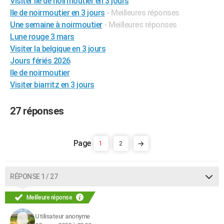
Visiter ile de noirmoutier en 3 jours
City break
Voyage de noces
Climat
Destinations
Voyage nature
Forum
+
Ile de noirmoutier en 3 jours
- Meilleures réponses
PHOTO
Une semaine à noirmoutier
- Meilleures réponses
GUIDES D'ACHAT
Lune rouge 3 mars
Visiter la belgique en 3 jours
BONS PLANS
Jours fériés 2026
Ile de noirmoutier
CARTE DE VOEUX
Visiter biarritz en 3 jours
Carte Bonne année
Carte Pâques
Carte de Noël
Carte Saint-Valentin
Carte d'anniversaire
DICTIONNAIRE
27 réponses
Biographies
Expressions
Dictionnaire
Citations
Proverbes
PROGRAMME TV
COPAINS D'AVANT
1
2
Se connecter
Collèges
Universités
Service militaire
S'inscrire
Lycées
Primaires
Entreprises
Avis de recherche
AVIS DE DÉCÈS
FORUM
RÉPONSE 1 / 27
Lifestyle
Sport
Television
Cinema
Bricolage
Culture
Auto
Voyage
Meilleure réponse
Utilisateur anonyme