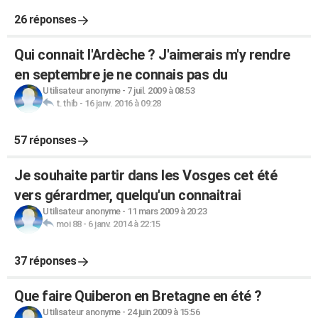
26 réponses
Qui connait l'Ardèche ? J'aimerais m'y rendre
en septembre je ne connais pas du
Utilisateur anonyme
-
7 juil. 2009 à 08:53
t.thib
-
16 janv. 2016 à 09:28
57 réponses
Je souhaite partir dans les Vosges cet été
vers gérardmer, quelqu'un connaitrai
Utilisateur anonyme
-
11 mars 2009 à 20:23
moi 88
-
6 janv. 2014 à 22:15
37 réponses
Que faire Quiberon en Bretagne en été ?
Utilisateur anonyme
-
24 juin 2009 à 15:56