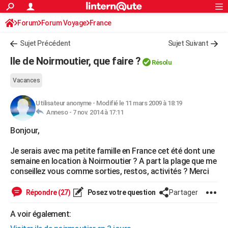
ACTUALITÉS
Forum
Forum Voyage
France
Connexion
S'inscrire
Rechercher
Société
Education
Villes
Politique
Faits Divers
Monde
+
SPORT
Sujet Précédent
Sujet Suivant
Football
Cyclisme
Forum
Coupe du monde 2026
Tennis
Rugby
CULTURE
Ile de Noirmoutier, que faire ?
Résolu
TNT
Cinéma
Musique
Programme TV
Streaming
Sorties cinéma
+
FINANCE
Vacances
Impôts
Immobilier
Banque
Crédit
Retraite
Epargne
Risques naturels par ville
Assurance
AUTO
Utilisateur anonyme
-
Modifié le 11 mars 2009 à 18:19
Anneso -
7 nov. 2014 à 17:11
Réserver un essai
Berlines
Forum auto
Essais
Citadines
SUV
+
HIGH-TECH
Bonjour,
Meilleur smartphone
Ordinateurs
Guide high-tech
Mobiles
Internet
Jeux vidéo
+
BRICOLAGE
Je serais avec ma petite famille en France cet été dont une
Aménagement intérieur
Cuisine
Jardinage
+
Forum
Extérieur
Salle de bains
Rangement
WEEK-END
semaine en location à Noirmoutier ? A part la plage que me
conseillez vous comme sorties, restos, activités ? Merci
Escapades
Expositions
Week-end nature
Guides de France
Patrimoine
Musées
+
LIFESTYLE
Répondre (27)
Posez votre question
Partager
Bien-être
Mode
+
Art de vivre
Loisirs
Modes de vie
SANTE
A voir également:
Guide de la santé
Médicaments
+
Alimentation
Maladies
Sommeil
VOYAGE