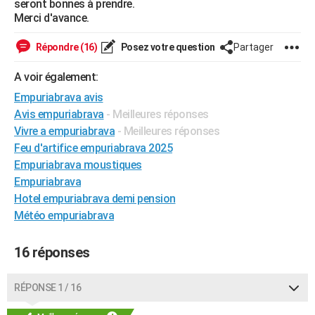
seront bonnes à prendre.
City break
Voyage de noces
Climat
Destinations
Voyage nature
Forum
+
Merci d'avance.
PHOTO
GUIDES D'ACHAT
Répondre (16)
Posez votre question
Partager
BONS PLANS
A voir également:
Empuriabrava avis
CARTE DE VOEUX
Avis empuriabrava
- Meilleures réponses
Carte Bonne année
Carte Pâques
Carte de Noël
Carte Saint-Valentin
Carte d'anniversaire
Vivre a empuriabrava
- Meilleures réponses
DICTIONNAIRE
Feu d'artifice empuriabrava 2025
Biographies
Expressions
Dictionnaire
Citations
Proverbes
PROGRAMME TV
Empuriabrava moustiques
Empuriabrava
COPAINS D'AVANT
Hotel empuriabrava demi pension
Se connecter
Collèges
Universités
Service militaire
S'inscrire
Lycées
Primaires
Entreprises
Avis de recherche
Météo empuriabrava
AVIS DE DÉCÈS
FORUM
16 réponses
Lifestyle
Sport
Television
Cinema
Bricolage
Culture
Auto
Voyage
RÉPONSE 1 / 16