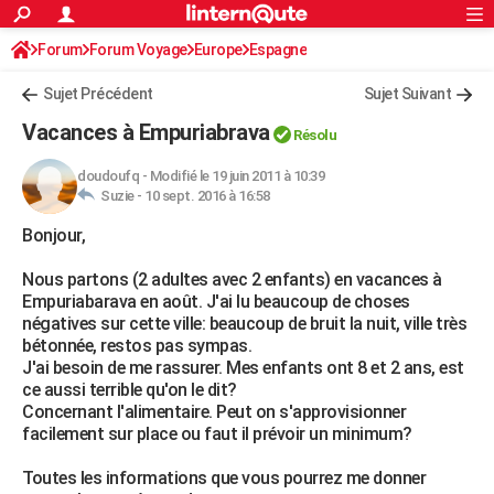
ACTUALITÉS
Forum
Forum Voyage
Europe
Connexion
S'inscrire
Espagne
Rechercher
Société
Education
Villes
Politique
Faits Divers
Monde
+
SPORT
Sujet Précédent
Sujet Suivant
Football
Cyclisme
Forum
Coupe du monde 2026
Tennis
Rugby
CULTURE
Vacances à Empuriabrava
Résolu
TNT
Cinéma
Musique
Programme TV
Streaming
Sorties cinéma
+
FINANCE
doudoufq
-
Modifié le 19 juin 2011 à 10:39
Suzie -
10 sept. 2016 à 16:58
Impôts
Immobilier
Banque
Crédit
Retraite
Epargne
Risques naturels par ville
Assurance
AUTO
Bonjour,
Réserver un essai
Berlines
Forum auto
Essais
Citadines
SUV
+
HIGH-TECH
Nous partons (2 adultes avec 2 enfants) en vacances à
Meilleur smartphone
Ordinateurs
Guide high-tech
Mobiles
Internet
Jeux vidéo
+
BRICOLAGE
Empuriabarava en août. J'ai lu beaucoup de choses
négatives sur cette ville: beaucoup de bruit la nuit, ville très
Aménagement intérieur
Cuisine
Jardinage
+
Forum
Extérieur
Salle de bains
Rangement
WEEK-END
bétonnée, restos pas sympas.
J'ai besoin de me rassurer. Mes enfants ont 8 et 2 ans, est
Escapades
Expositions
Week-end nature
Guides de France
Patrimoine
Musées
+
LIFESTYLE
ce aussi terrible qu'on le dit?
Concernant l'alimentaire. Peut on s'approvisionner
Bien-être
Mode
+
Art de vivre
Loisirs
Modes de vie
SANTE
facilement sur place ou faut il prévoir un minimum?
Guide de la santé
Médicaments
+
Alimentation
Maladies
Sommeil
VOYAGE
Toutes les informations que vous pourrez me donner