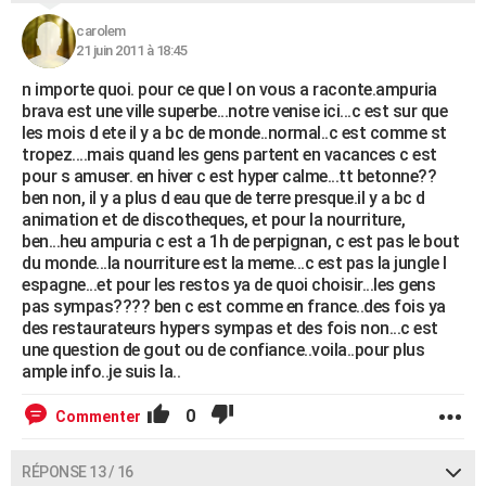
carolem
21 juin 2011 à 18:45
n importe quoi. pour ce que l on vous a raconte.ampuria
brava est une ville superbe...notre venise ici...c est sur que
les mois d ete il y a bc de monde..normal..c est comme st
tropez....mais quand les gens partent en vacances c est
pour s amuser. en hiver c est hyper calme...tt betonne??
ben non, il y a plus d eau que de terre presque.il y a bc d
animation et de discotheques, et pour la nourriture,
ben...heu ampuria c est a 1h de perpignan, c est pas le bout
du monde...la nourriture est la meme...c est pas la jungle l
espagne...et pour les restos ya de quoi choisir...les gens
pas sympas???? ben c est comme en france..des fois ya
des restaurateurs hypers sympas et des fois non...c est
une question de gout ou de confiance..voila..pour plus
ample info..je suis la..
0
Commenter
RÉPONSE 13 / 16