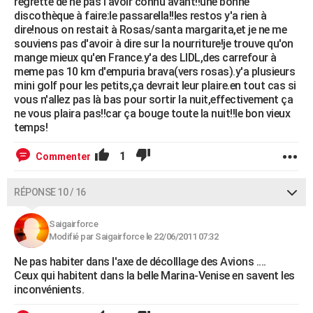
regrette de ne pas l'avoir connu avant!!une bonne
discothèque à faire:le passarella!!les restos y'a rien à
dire!nous on restait à Rosas/santa margarita,et je ne me
souviens pas d'avoir à dire sur la nourriture!je trouve qu'on
mange mieux qu'en France.y'a des LIDL,des carrefour à
meme pas 10 km d'empuria brava(vers rosas).y'a plusieurs
mini golf pour les petits,ça devrait leur plaire.en tout cas si
vous n'allez pas là bas pour sortir la nuit,effectivement ça
ne vous plaira pas!!car ça bouge toute la nuit!!le bon vieux
temps!
1
Commenter
RÉPONSE 10 / 16
Saigairforce
Modifié par Saigairforce le 22/06/2011 07:32
Ne pas habiter dans l'axe de décolllage des Avions ....
Ceux qui habitent dans la belle Marina-Venise en savent les
inconvénients.