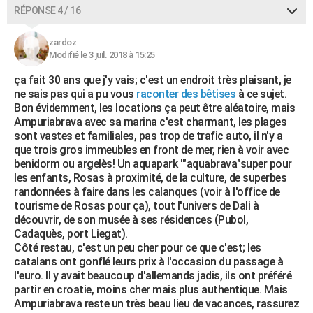
RÉPONSE 4 / 16
zardoz
Modifié le 3 juil. 2018 à 15:25
ça fait 30 ans que j'y vais; c'est un endroit très plaisant, je
ne sais pas qui a pu vous
raconter des bêtises
à ce sujet.
Bon évidemment, les locations ça peut être aléatoire, mais
Ampuriabrava avec sa marina c'est charmant, les plages
sont vastes et familiales, pas trop de trafic auto, il n'y a
que trois gros immeubles en front de mer, rien à voir avec
benidorm ou argelès! Un aquapark '"aquabrava"super pour
les enfants, Rosas à proximité, de la culture, de superbes
randonnées à faire dans les calanques (voir à l'office de
tourisme de Rosas pour ça), tout l'univers de Dali à
découvrir, de son musée à ses résidences (Pubol,
Cadaquès, port Liegat).
Côté restau, c'est un peu cher pour ce que c'est; les
catalans ont gonflé leurs prix à l'occasion du passage à
l'euro. Il y avait beaucoup d'allemands jadis, ils ont préféré
partir en croatie, moins cher mais plus authentique. Mais
Ampuriabrava reste un très beau lieu de vacances, rassurez