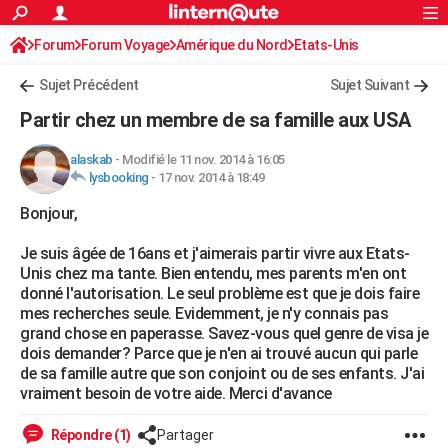
ACTUALITÉS
Forum
Forum Voyage
Amérique du Nord
Connexion
S'inscrire
Etats-Unis
Rechercher
Société
Education
Villes
Politique
Faits Divers
Monde
+
SPORT
Sujet Précédent
Sujet Suivant
Football
Cyclisme
Forum
Coupe du monde 2026
Tennis
Rugby
CULTURE
Partir chez un membre de sa famille aux USA
TNT
Cinéma
Musique
Programme TV
Streaming
Sorties cinéma
+
FINANCE
alaskab
-
Modifié le 11 nov. 2014 à 16:05
lysbooking
-
17 nov. 2014 à 18:49
Impôts
Immobilier
Banque
Crédit
Retraite
Epargne
Risques naturels par ville
Assurance
AUTO
Bonjour,
Réserver un essai
Berlines
Forum auto
Essais
Citadines
SUV
+
HIGH-TECH
Je suis âgée de 16ans et j'aimerais partir vivre aux Etats-
Meilleur smartphone
Ordinateurs
Guide high-tech
Mobiles
Internet
Jeux vidéo
+
BRICOLAGE
Unis chez ma tante. Bien entendu, mes parents m'en ont
donné l'autorisation. Le seul problème est que je dois faire
Aménagement intérieur
Cuisine
Jardinage
+
Forum
Extérieur
Salle de bains
Rangement
WEEK-END
mes recherches seule. Evidemment, je n'y connais pas
grand chose en paperasse. Savez-vous quel genre de visa je
Escapades
Expositions
Week-end nature
Guides de France
Patrimoine
Musées
+
LIFESTYLE
dois demander? Parce que je n'en ai trouvé aucun qui parle
de sa famille autre que son conjoint ou de ses enfants. J'ai
Bien-être
Mode
+
Art de vivre
Loisirs
Modes de vie
SANTE
vraiment besoin de votre aide. Merci d'avance
Guide de la santé
Médicaments
+
Alimentation
Maladies
Sommeil
VOYAGE
Répondre (1)
Partager