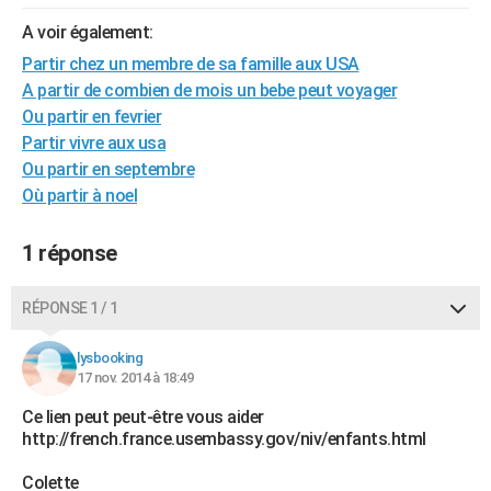
City break
Voyage de noces
Climat
Destinations
Voyage nature
Forum
+
PHOTO
A voir également:
Partir chez un membre de sa famille aux USA
GUIDES D'ACHAT
A partir de combien de mois un bebe peut voyager
BONS PLANS
Ou partir en fevrier
Partir vivre aux usa
CARTE DE VOEUX
Ou partir en septembre
Où partir à noel
Carte Bonne année
Carte Pâques
Carte de Noël
Carte Saint-Valentin
Carte d'anniversaire
DICTIONNAIRE
Biographies
Expressions
Dictionnaire
Citations
Proverbes
PROGRAMME TV
1 réponse
COPAINS D'AVANT
RÉPONSE 1 / 1
Se connecter
Collèges
Universités
Service militaire
S'inscrire
Lycées
Primaires
Entreprises
Avis de recherche
AVIS DE DÉCÈS
lysbooking
17 nov. 2014 à 18:49
FORUM
Ce lien peut peut-être vous aider
Lifestyle
Sport
Television
Cinema
Bricolage
Culture
Auto
Voyage
http://french.france.usembassy.gov/niv/enfants.html
Colette