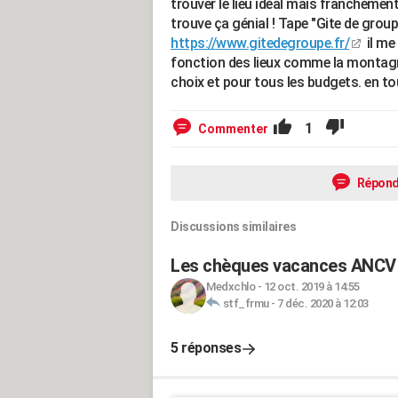
trouver le lieu idéal mais franchement,
trouve ça génial ! Tape "Gite de group
https://www.gitedegroupe.fr/
il me
fonction des lieux comme la montagne
choix et pour tous les budgets. en tout
1
Commenter
Répond
Discussions similaires
Les chèques vacances ANCV 
Medxchlo
-
12 oct. 2019 à 14:55
stf_frmu
-
7 déc. 2020 à 12:03
5 réponses