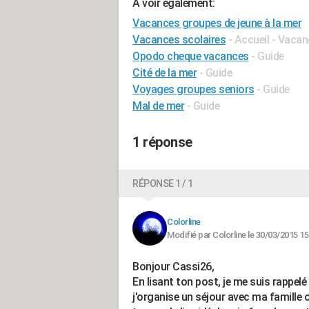
A voir également:
Vacances groupes de jeune à la mer
Vacances scolaires
- Accueil - Vacan
Opodo cheque vacances
- Guide
Cité de la mer
- Guide
Voyages groupes seniors
- Guide
Mal de mer
- Guide
1 réponse
RÉPONSE 1 / 1
Colorline
Modifié par Colorline le 30/03/2015 15
Bonjour Cassi26,
En lisant ton post, je me suis rappelé d
j'organise un séjour avec ma famille 