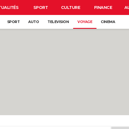
TUALITÉS
SPORT
CULTURE
FINANCE
A
SPORT
AUTO
TELEVISION
VOYAGE
CINEMA