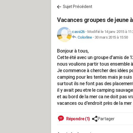
Sujet Précédent
Vacances groupes de jeune à
cassi26
-
Modifié le 14 janv. 2015 à 11:
Colorline
-
30 mars 2015 à 15:50
Bonjour à tous,
Cette été avec un groupe d'amis de 1
nous voulions partir tous ensemble à 
Je commence à chercher des idées po
camping pour les tentes mais je suis
surtout ils ne font pas des placemen
il y avait peu etre le camping sauva
et au bord de la mer ca ne doit pas vr
vacances ou d'endroit près de la mer
Répondre (1)
Partager