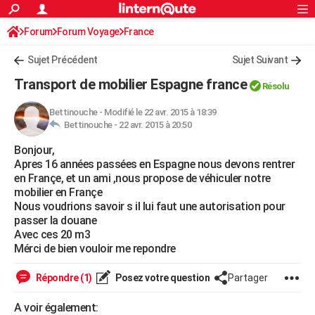
ACTUALITÉS
Forum
Forum Voyage
France
Connexion
S'inscrire
Rechercher
Société
Education
Villes
Politique
Faits Divers
Monde
+
SPORT
Sujet Précédent
Sujet Suivant
Football
Cyclisme
Forum
Coupe du monde 2026
Tennis
Rugby
CULTURE
Transport de mobilier Espagne france
Résolu
TNT
Cinéma
Musique
Programme TV
Streaming
Sorties cinéma
+
FINANCE
Bettinouche
-
Modifié le 22 avr. 2015 à 18:39
Bettinouche -
22 avr. 2015 à 20:50
Impôts
Immobilier
Banque
Crédit
Retraite
Epargne
Risques naturels par ville
Assurance
AUTO
Bonjour,
Réserver un essai
Berlines
Forum auto
Essais
Citadines
SUV
+
HIGH-TECH
Apres 16 années passées en Espagne nous devons rentrer
en Françe, et un ami ,nous propose de véhiculer notre
Meilleur smartphone
Ordinateurs
Guide high-tech
Mobiles
Internet
Jeux vidéo
+
BRICOLAGE
mobilier en Françe
Nous voudrions savoir s il lui faut une autorisation pour
Aménagement intérieur
Cuisine
Jardinage
+
Forum
Extérieur
Salle de bains
Rangement
WEEK-END
passer la douane
Avec ces 20 m3
Escapades
Expositions
Week-end nature
Guides de France
Patrimoine
Musées
+
LIFESTYLE
Mérci de bien vouloir me repondre
Bien-être
Mode
+
Art de vivre
Loisirs
Modes de vie
SANTE
Répondre (1)
Posez votre question
Partager
Guide de la santé
Médicaments
+
Alimentation
Maladies
Sommeil
VOYAGE
A voir également: