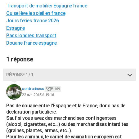
Transport de mobilier Espagne france
City break
Voyage de noces
Climat
Destinations
Voyage nature
Forum
+
PHOTO
Ou se lève le soleil en france
GUIDES D'ACHAT
Jours feries france 2026
Espagne
BONS PLANS
Pass londres transport
Douane france espagne
CARTE DE VOEUX
Carte Bonne année
Carte Pâques
Carte de Noël
Carte Saint-Valentin
Carte d'anniversaire
DICTIONNAIRE
1 réponse
Biographies
Expressions
Dictionnaire
Citations
Proverbes
PROGRAMME TV
RÉPONSE 1 / 1
COPAINS D'AVANT
contrariness
169
Se connecter
Collèges
Universités
Service militaire
S'inscrire
Lycées
Primaires
Entreprises
Avis de recherche
22 avr. 2015 à 19:16
AVIS DE DÉCÈS
Pas de douane entre l'Espagne et la France, donc pas de
FORUM
declaration particuliere.
Sauf si vous avez des marchandises contingentees
Lifestyle
Sport
Television
Cinema
Bricolage
Culture
Auto
Voyage
(alcool, cigarettes, etc...) ou des marchandises interdites
(graines, plantes, armes, etc..).
Pour les animaux, le carnet de vaxination europeen est