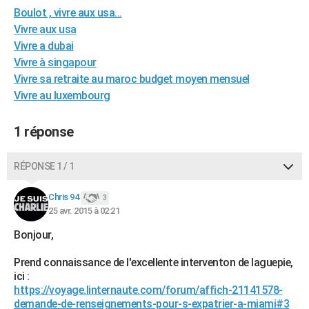
Boulot , vivre aux usa...
City break
Voyage de noces
Climat
Destinations
Voyage nature
Forum
+
PHOTO
Vivre aux usa
GUIDES D'ACHAT
Vivre a dubai
Vivre à singapour
BONS PLANS
Vivre sa retraite au maroc budget moyen mensuel
Vivre au luxembourg
CARTE DE VOEUX
Carte Bonne année
Carte Pâques
Carte de Noël
Carte Saint-Valentin
Carte d'anniversaire
DICTIONNAIRE
1 réponse
Biographies
Expressions
Dictionnaire
Citations
Proverbes
PROGRAMME TV
RÉPONSE 1 / 1
COPAINS D'AVANT
Chris 94
3
Se connecter
Collèges
Universités
Service militaire
S'inscrire
Lycées
Primaires
Entreprises
Avis de recherche
25 avr. 2015 à 02:21
AVIS DE DÉCÈS
Bonjour,
FORUM
Prend connaissance de l'excellente interventon de laguepie,
Lifestyle
Sport
Television
Cinema
Bricolage
Culture
Auto
Voyage
ici :
https://voyage.linternaute.com/forum/affich-21141578-
demande-de-renseignements-pour-s-expatrier-a-miami#3