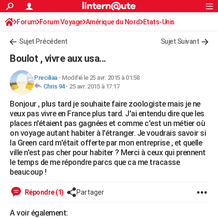
ACTUALITÉS
Forum
Forum Voyage
Amérique du Nord
Connexion
S'inscrire
Etats-Unis
Rechercher
Société
Education
Villes
Politique
Faits Divers
Monde
+
SPORT
Sujet Précédent
Sujet Suivant
Football
Cyclisme
Forum
Coupe du monde 2026
Tennis
Rugby
CULTURE
Boulot , vivre aux usa...
TNT
Cinéma
Musique
Programme TV
Streaming
Sorties cinéma
+
FINANCE
Preciliaa
-
Modifié le 25 avr. 2015 à 01:58
Chris 94
-
25 avr. 2015 à 17:17
Impôts
Immobilier
Banque
Crédit
Retraite
Epargne
Risques naturels par ville
Assurance
AUTO
Bonjour , plus tard je souhaite faire zoologiste mais je ne
Réserver un essai
Berlines
Forum auto
Essais
Citadines
SUV
+
HIGH-TECH
veux pas vivre en France plus tard. J'ai entendu dire que les
places n'étaient pas gagnées et comme c'est un métier où
Meilleur smartphone
Ordinateurs
Guide high-tech
Mobiles
Internet
Jeux vidéo
+
BRICOLAGE
on voyage autant habiter à l'étranger. Je voudrais savoir si
la Green card m'était offerte par mon entreprise , et quelle
Aménagement intérieur
Cuisine
Jardinage
+
Forum
Extérieur
Salle de bains
Rangement
WEEK-END
ville n'est pas cher pour habiter ? Merci à ceux qui prennent
le temps de me répondre parcs que ca me tracasse
Escapades
Expositions
Week-end nature
Guides de France
Patrimoine
Musées
+
LIFESTYLE
beaucoup !
Bien-être
Mode
+
Art de vivre
Loisirs
Modes de vie
SANTE
Répondre (1)
Partager
Guide de la santé
Médicaments
+
Alimentation
Maladies
Sommeil
VOYAGE
A voir également: