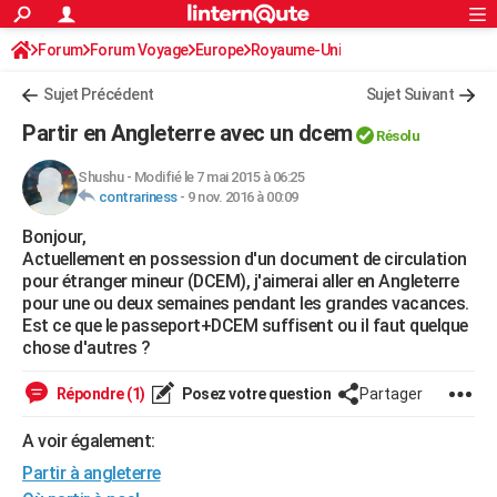
ACTUALITÉS
Forum
Forum Voyage
Europe
Connexion
S'inscrire
Royaume-Uni
Rechercher
Société
Education
Villes
Politique
Faits Divers
Monde
+
SPORT
Sujet Précédent
Sujet Suivant
Football
Cyclisme
Forum
Coupe du monde 2026
Tennis
Rugby
CULTURE
Partir en Angleterre avec un dcem
Résolu
TNT
Cinéma
Musique
Programme TV
Streaming
Sorties cinéma
+
FINANCE
Shushu
-
Modifié le 7 mai 2015 à 06:25
contrariness
-
9 nov. 2016 à 00:09
Impôts
Immobilier
Banque
Crédit
Retraite
Epargne
Risques naturels par ville
Assurance
AUTO
Bonjour,
Réserver un essai
Berlines
Forum auto
Essais
Citadines
SUV
+
HIGH-TECH
Actuellement en possession d'un document de circulation
pour étranger mineur (DCEM), j'aimerai aller en Angleterre
Meilleur smartphone
Ordinateurs
Guide high-tech
Mobiles
Internet
Jeux vidéo
+
BRICOLAGE
pour une ou deux semaines pendant les grandes vacances.
Est ce que le passeport+DCEM suffisent ou il faut quelque
Aménagement intérieur
Cuisine
Jardinage
+
Forum
Extérieur
Salle de bains
Rangement
WEEK-END
chose d'autres ?
Escapades
Expositions
Week-end nature
Guides de France
Patrimoine
Musées
+
LIFESTYLE
Répondre (1)
Posez votre question
Partager
Bien-être
Mode
+
Art de vivre
Loisirs
Modes de vie
SANTE
A voir également:
Partir à angleterre
Guide de la santé
Médicaments
+
Alimentation
Maladies
Sommeil
VOYAGE