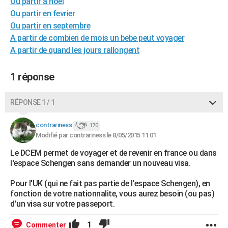
Où partir à noel
City break
Voyage de noces
Climat
Destinations
Voyage nature
Forum
+
PHOTO
Ou partir en fevrier
Ou partir en septembre
GUIDES D'ACHAT
A partir de combien de mois un bebe peut voyager
A partir de quand les jours rallongent
BONS PLANS
CARTE DE VOEUX
1 réponse
Carte Bonne année
Carte Pâques
Carte de Noël
Carte Saint-Valentin
Carte d'anniversaire
DICTIONNAIRE
RÉPONSE 1 / 1
Biographies
Expressions
Dictionnaire
Citations
Proverbes
PROGRAMME TV
contrariness
170
Modifié par contrariness le 8/05/2015 11:01
COPAINS D'AVANT
Le DCEM permet de voyager et de revenir en france ou dans
Se connecter
Collèges
Universités
Service militaire
S'inscrire
Lycées
Primaires
Entreprises
Avis de recherche
AVIS DE DÉCÈS
l'espace Schengen sans demander un nouveau visa.
FORUM
Pour l'UK (qui ne fait pas partie de l'espace Schengen), en
fonction de votre nationnalite, vous aurez besoin (ou pas)
Lifestyle
Sport
Television
Cinema
Bricolage
Culture
Auto
Voyage
d'un visa sur votre passeport.
1
Commenter