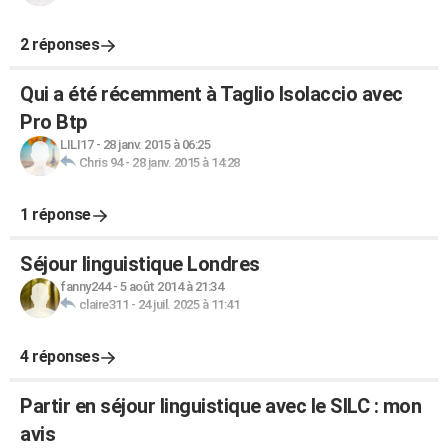
2 réponses
Qui a été récemment à Taglio Isolaccio avec
Pro Btp
LILI17
-
28 janv. 2015 à 06:25
Chris 94
-
28 janv. 2015 à 14:28
1 réponse
Séjour linguistique Londres
fanny244
-
5 août 2014 à 21:34
claire311
-
24 juil. 2025 à 11:41
4 réponses
Partir en séjour linguistique avec le SILC : mon
avis