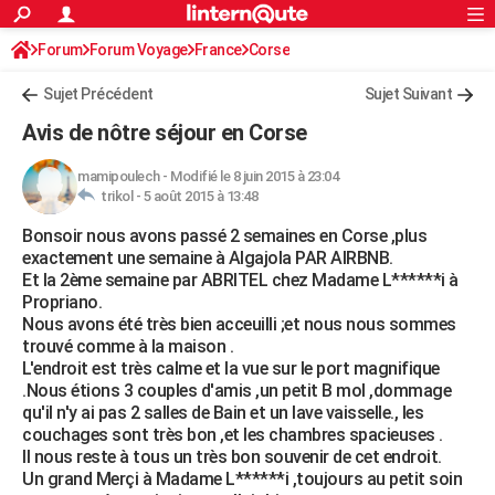
ACTUALITÉS
Forum
Forum Voyage
France
Connexion
S'inscrire
Corse
Rechercher
Société
Education
Villes
Politique
Faits Divers
Monde
+
SPORT
Sujet Précédent
Sujet Suivant
Football
Cyclisme
Forum
Coupe du monde 2026
Tennis
Rugby
CULTURE
Avis de nôtre séjour en Corse
TNT
Cinéma
Musique
Programme TV
Streaming
Sorties cinéma
+
FINANCE
mamipoulech
-
Modifié le 8 juin 2015 à 23:04
trikol -
5 août 2015 à 13:48
Impôts
Immobilier
Banque
Crédit
Retraite
Epargne
Risques naturels par ville
Assurance
AUTO
Bonsoir nous avons passé 2 semaines en Corse ,plus
Réserver un essai
Berlines
Forum auto
Essais
Citadines
SUV
+
HIGH-TECH
exactement une semaine à Algajola PAR AIRBNB.
Et la 2ème semaine par ABRITEL chez Madame L******i à
Meilleur smartphone
Ordinateurs
Guide high-tech
Mobiles
Internet
Jeux vidéo
+
BRICOLAGE
Propriano.
Nous avons été très bien acceuilli ;et nous nous sommes
Aménagement intérieur
Cuisine
Jardinage
+
Forum
Extérieur
Salle de bains
Rangement
WEEK-END
trouvé comme à la maison .
L'endroit est très calme et la vue sur le port magnifique
Escapades
Expositions
Week-end nature
Guides de France
Patrimoine
Musées
+
LIFESTYLE
.Nous étions 3 couples d'amis ,un petit B mol ,dommage
qu'il n'y ai pas 2 salles de Bain et un lave vaisselle., les
Bien-être
Mode
+
Art de vivre
Loisirs
Modes de vie
SANTE
couchages sont très bon ,et les chambres spacieuses .
Il nous reste à tous un très bon souvenir de cet endroit.
Guide de la santé
Médicaments
+
Alimentation
Maladies
Sommeil
VOYAGE
Un grand Merçi à Madame L******i ,toujours au petit soin