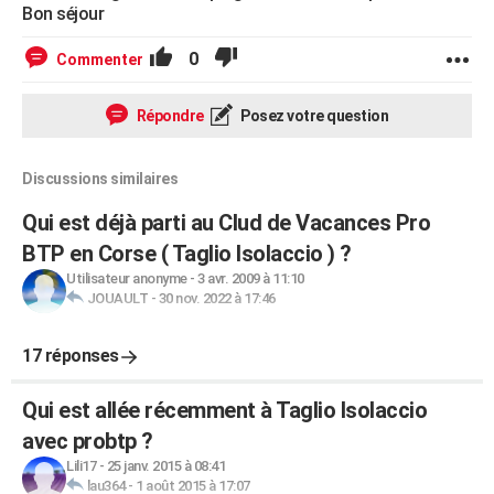
Bon séjour
0
Commenter
Répondre
Posez votre question
Discussions similaires
Qui est déjà parti au Clud de Vacances Pro
BTP en Corse ( Taglio Isolaccio ) ?
Utilisateur anonyme
-
3 avr. 2009 à 11:10
JOUAULT
-
30 nov. 2022 à 17:46
17 réponses
Qui est allée récemment à Taglio Isolaccio
avec probtp ?
Lili17
-
25 janv. 2015 à 08:41
lau364
-
1 août 2015 à 17:07