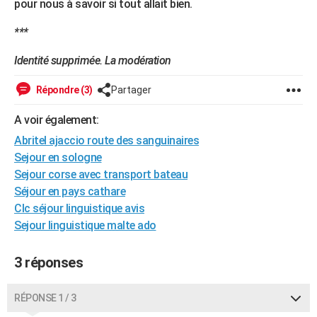
pour nous à savoir si tout allait bien.
City break
Voyage de noces
Climat
Destinations
Voyage nature
Forum
+
PHOTO
***
GUIDES D'ACHAT
Identité supprimée. La modération
BONS PLANS
Répondre (3)
Partager
CARTE DE VOEUX
A voir également:
Carte Bonne année
Carte Pâques
Carte de Noël
Carte Saint-Valentin
Carte d'anniversaire
DICTIONNAIRE
Abritel ajaccio route des sanguinaires
Sejour en sologne
Biographies
Expressions
Dictionnaire
Citations
Proverbes
PROGRAMME TV
Sejour corse avec transport bateau
COPAINS D'AVANT
Séjour en pays cathare
Clc séjour linguistique avis
Se connecter
Collèges
Universités
Service militaire
S'inscrire
Lycées
Primaires
Entreprises
Avis de recherche
AVIS DE DÉCÈS
Sejour linguistique malte ado
FORUM
3 réponses
Lifestyle
Sport
Television
Cinema
Bricolage
Culture
Auto
Voyage
RÉPONSE 1 / 3