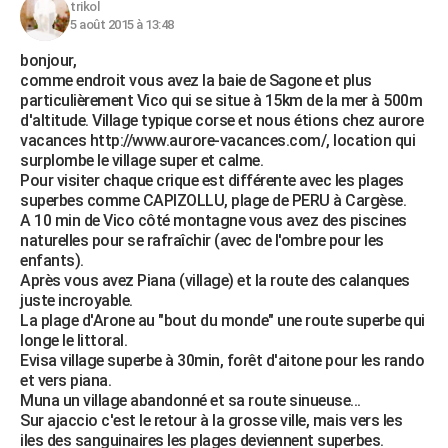
trikol
5 août 2015 à 13:48
bonjour,
comme endroit vous avez la baie de Sagone et plus
particulièrement Vico qui se situe à 15km de la mer à 500m
d'altitude. Village typique corse et nous étions chez aurore
vacances http://www.aurore-vacances.com/, location qui
surplombe le village super et calme.
Pour visiter chaque crique est différente avec les plages
superbes comme CAPIZOLLU, plage de PERU à Cargèse.
A 10 min de Vico côté montagne vous avez des piscines
naturelles pour se rafraîchir (avec de l'ombre pour les
enfants).
Après vous avez Piana (village) et la route des calanques
juste incroyable.
La plage d'Arone au "bout du monde" une route superbe qui
longe le littoral.
Evisa village superbe à 30min, forêt d'aitone pour les rando
et vers piana.
Muna un village abandonné et sa route sinueuse...
Sur ajaccio c'est le retour à la grosse ville, mais vers les
iles des sanguinaires les plages deviennent superbes.