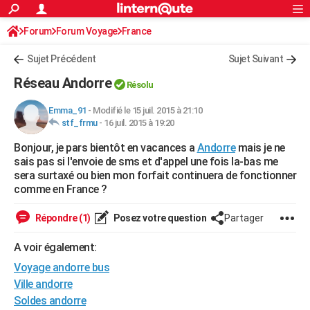
ACTUALITÉS
Forum
Forum Voyage
France
Connexion
S'inscrire
Rechercher
Société
Education
Villes
Politique
Faits Divers
Monde
+
SPORT
Sujet Précédent
Sujet Suivant
Football
Cyclisme
Forum
Coupe du monde 2026
Tennis
Rugby
CULTURE
Réseau Andorre
Résolu
TNT
Cinéma
Musique
Programme TV
Streaming
Sorties cinéma
+
FINANCE
Emma_91
-
Modifié le 15 juil. 2015 à 21:10
stf_frmu
-
16 juil. 2015 à 19:20
Impôts
Immobilier
Banque
Crédit
Retraite
Epargne
Risques naturels par ville
Assurance
AUTO
Bonjour, je pars bientôt en vacances a
Andorre
mais je ne
Réserver un essai
Berlines
Forum auto
Essais
Citadines
SUV
+
HIGH-TECH
sais pas si l'envoie de sms et d'appel une fois la-bas me
sera surtaxé ou bien mon forfait continuera de fonctionner
Meilleur smartphone
Ordinateurs
Guide high-tech
Mobiles
Internet
Jeux vidéo
+
BRICOLAGE
comme en France ?
Aménagement intérieur
Cuisine
Jardinage
+
Forum
Extérieur
Salle de bains
Rangement
WEEK-END
Répondre (1)
Posez votre question
Partager
Escapades
Expositions
Week-end nature
Guides de France
Patrimoine
Musées
+
LIFESTYLE
A voir également:
Voyage andorre bus
Bien-être
Mode
+
Art de vivre
Loisirs
Modes de vie
SANTE
Ville andorre
Guide de la santé
Médicaments
+
Alimentation
Maladies
Sommeil
VOYAGE
Soldes andorre