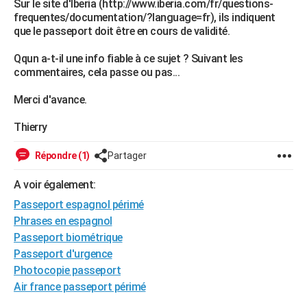
Sur le site d'Iberia (http://www.iberia.com/fr/questions-
City break
Voyage de noces
Climat
Destinations
Voyage nature
Forum
+
frequentes/documentation/?language=fr), ils indiquent
PHOTO
que le passeport doit être en cours de validité.
GUIDES D'ACHAT
Qqun a-t-il une info fiable à ce sujet ? Suivant les
commentaires, cela passe ou pas...
BONS PLANS
Merci d'avance.
CARTE DE VOEUX
Carte Bonne année
Carte Pâques
Carte de Noël
Carte Saint-Valentin
Carte d'anniversaire
Thierry
DICTIONNAIRE
Biographies
Expressions
Dictionnaire
Citations
Proverbes
PROGRAMME TV
Répondre (1)
Partager
COPAINS D'AVANT
A voir également:
Passeport espagnol périmé
Se connecter
Collèges
Universités
Service militaire
S'inscrire
Lycées
Primaires
Entreprises
Avis de recherche
AVIS DE DÉCÈS
Phrases en espagnol
Passeport biométrique
FORUM
Passeport d'urgence
Lifestyle
Sport
Television
Cinema
Bricolage
Culture
Auto
Voyage
Photocopie passeport
Air france passeport périmé