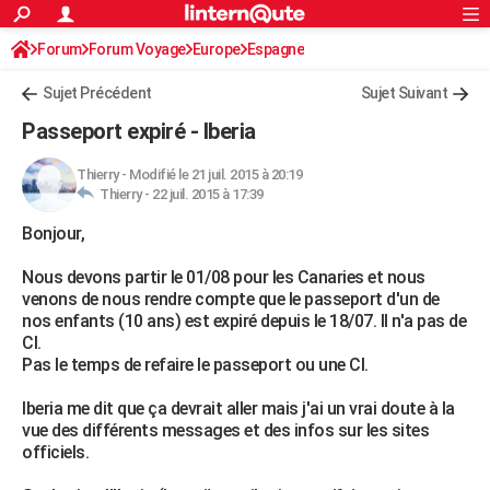
ACTUALITÉS
Forum
Forum Voyage
Europe
Connexion
S'inscrire
Espagne
Rechercher
Société
Education
Villes
Politique
Faits Divers
Monde
+
SPORT
Sujet Précédent
Sujet Suivant
Football
Cyclisme
Forum
Coupe du monde 2026
Tennis
Rugby
CULTURE
Passeport expiré - Iberia
TNT
Cinéma
Musique
Programme TV
Streaming
Sorties cinéma
+
FINANCE
Thierry
-
Modifié le 21 juil. 2015 à 20:19
Thierry -
22 juil. 2015 à 17:39
Impôts
Immobilier
Banque
Crédit
Retraite
Epargne
Risques naturels par ville
Assurance
AUTO
Bonjour,
Réserver un essai
Berlines
Forum auto
Essais
Citadines
SUV
+
HIGH-TECH
Nous devons partir le 01/08 pour les Canaries et nous
Meilleur smartphone
Ordinateurs
Guide high-tech
Mobiles
Internet
Jeux vidéo
+
BRICOLAGE
venons de nous rendre compte que le passeport d'un de
nos enfants (10 ans) est expiré depuis le 18/07. Il n'a pas de
Aménagement intérieur
Cuisine
Jardinage
+
Forum
Extérieur
Salle de bains
Rangement
WEEK-END
CI.
Pas le temps de refaire le passeport ou une CI.
Escapades
Expositions
Week-end nature
Guides de France
Patrimoine
Musées
+
LIFESTYLE
Iberia me dit que ça devrait aller mais j'ai un vrai doute à la
Bien-être
Mode
+
Art de vivre
Loisirs
Modes de vie
SANTE
vue des différents messages et des infos sur les sites
officiels.
Guide de la santé
Médicaments
+
Alimentation
Maladies
Sommeil
VOYAGE