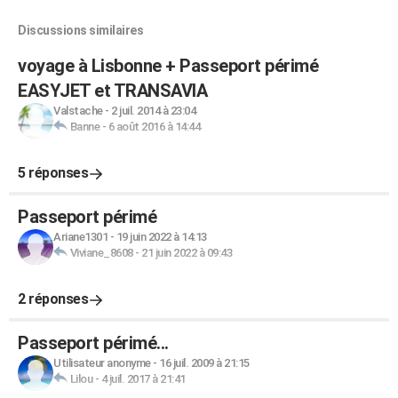
Discussions similaires
voyage à Lisbonne + Passeport périmé
EASYJET et TRANSAVIA
Valstache
-
2 juil. 2014 à 23:04
Banne
-
6 août 2016 à 14:44
5 réponses
Passeport périmé
Ariane1301
-
19 juin 2022 à 14:13
Viviane_8608
-
21 juin 2022 à 09:43
2 réponses
Passeport périmé...
Utilisateur anonyme
-
16 juil. 2009 à 21:15
Lilou
-
4 juil. 2017 à 21:41